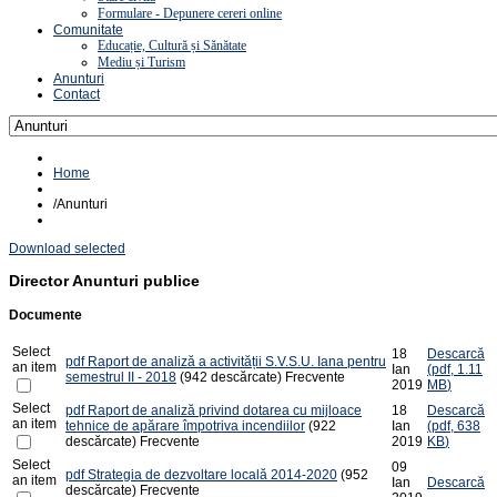
Formulare - Depunere cereri online
Comunitate
Educație, Cultură și Sănătate
Mediu și Turism
Anunturi
Contact
Home
/
Anunturi
Download selected
Director
Anunturi publice
Documente
Select
18
Descarcă
pdf
Raport de analiză a activității S.V.S.U. Iana pentru
an item
Ian
(
pdf,
1.11
semestrul II - 2018
(942 descărcate)
Frecvente
2019
MB
)
Select
pdf
Raport de analiză privind dotarea cu mijloace
18
Descarcă
an item
tehnice de apărare împotriva incendiilor
(922
Ian
(
pdf,
638
descărcate)
Frecvente
2019
KB
)
Select
09
pdf
Strategia de dezvoltare locală 2014-2020
(952
an item
Ian
Descarcă
descărcate)
Frecvente