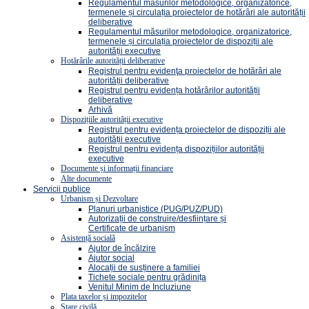
Regulamentul măsurilor metodologice, organizatorice,
termenele și circulația proiectelor de hotărâri ale autorității
deliberative
Regulamentul măsurilor metodologice, organizatorice,
termenele și circulația proiectelor de dispoziții ale
autorității executive
Hotărârile autorității deliberative
Registrul pentru evidenţa proiectelor de hotărâri ale
autorității deliberative
Registrul pentru evidența hotărârilor autorității
deliberative
Arhivă
Dispozițiile autorității executive
Registrul pentru evidența proiectelor de dispoziții ale
autorității executive
Registrul pentru evidența dispozițiilor autorității
executive
Documente și informații financiare
Alte documente
Servicii publice
Urbanism și Dezvoltare
Planuri urbanistice (PUG/PUZ/PUD)
Autorizații de construire/desființare și
Certificate de urbanism
Asistență socială
Ajutor de încălzire
Ajutor social
Alocații de susținere a familiei
Tichete sociale pentru grădinița
Venitul Minim de Incluziune
Plata taxelor și impozitelor
Stare civilă