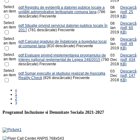
2019
Select
pdf
Registru de evidență a datoriei publice locale a
08
Descarcă
an item
unității administrative teritoariale comuna Iana
(786
Ian
(
pdf,
25
descărcate)
Frecvente
2019
KB
)
Select
08
Descarcă
pdf
Situație privind serviciul datoriei publice locale în
an item
Ian
(
pdf,
60
2017
(781 descărcate)
Frecvente
2019
KB
)
Select
08
Descarcă
pdf
Calculul gradului de îndatorare a bugetului local
an item
Ian
(
pdf,
49
al comunei Iana
(810 descărcate)
Frecvente
2019
KB
)
Select
pdf
Evaluare privind implementarea programului de
03
Descarcă
an item
interes național reglementat de Legea 248/2015
(790
Dec
(
pdf,
434
descărcate)
Frecvente
2018
KB
)
Select
03
Descarcă
pdf
Sumar executiv al studiului realizat de Asociația
an item
Dec
(
pdf,
147
Reality Check
(826 descărcate)
Frecvente
2018
KB
)
«
1
2
3
Programul Incluziune si Demnitate Sociala 2021-2027