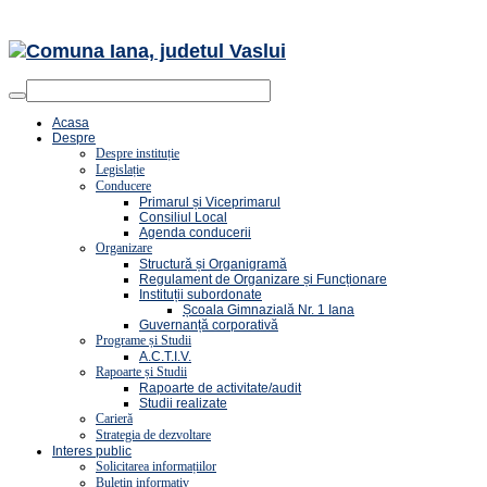
Acasa
Despre
Despre instituție
Legislație
Conducere
Primarul și Viceprimarul
Consiliul Local
Agenda conducerii
Organizare
Structură și Organigramă
Regulament de Organizare și Funcționare
Instituții subordonate
Școala Gimnazială Nr. 1 Iana
Guvernanță corporativă
Programe și Studii
A.C.T.I.V.
Rapoarte și Studii
Rapoarte de activitate/audit
Studii realizate
Carieră
Strategia de dezvoltare
Interes public
Solicitarea informațiilor
Buletin informativ