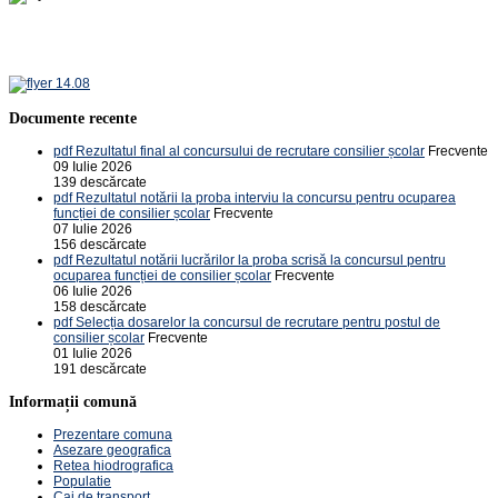
Documente recente
pdf
Rezultatul final al concursului de recrutare consilier școlar
Frecvente
09 Iulie 2026
139 descărcate
pdf
Rezultatul notării la proba interviu la concursu pentru ocuparea
funcției de consilier școlar
Frecvente
07 Iulie 2026
156 descărcate
pdf
Rezultatul notării lucrărilor la proba scrisă la concursul pentru
ocuparea funcției de consilier școlar
Frecvente
06 Iulie 2026
158 descărcate
pdf
Selecția dosarelor la concursul de recrutare pentru postul de
consilier școlar
Frecvente
01 Iulie 2026
191 descărcate
Informații comună
Prezentare comuna
Asezare geografica
Retea hiodrografica
Populatie
Cai de transport