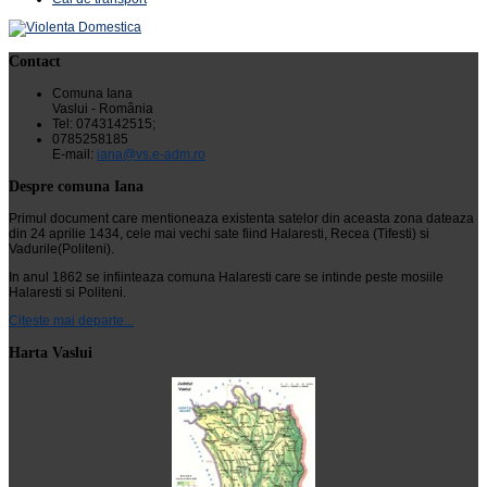
Contact
Comuna Iana
Vaslui - România
Tel: 0743142515;
0785258185
E-mail:
iana@vs.e-adm.ro
Despre comuna Iana
Primul document care mentioneaza existenta satelor din aceasta zona dateaza
din 24 aprilie 1434, cele mai vechi sate fiind Halaresti, Recea (Tifesti) si
Vadurile(Politeni).
In anul 1862 se infiinteaza comuna Halaresti care se intinde peste mosiile
Halaresti si Politeni.
Citeste mai departe...
Harta Vaslui