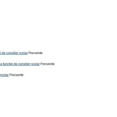
i de consilier școlar
Frecvente
a funcției de consilier școlar
Frecvente
 școlar
Frecvente