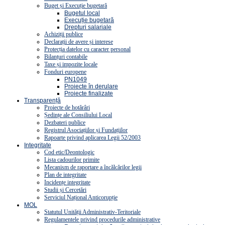
Buget și Execuție bugetară
Bugetul local
Execuție bugetară
Drepturi salariale
Achiziții publice
Declarații de avere și interese
Protecția datelor cu caracter personal
Bilanțuri contabile
Taxe și impozite locale
Fonduri europene
PN1049
Proiecte în derulare
Proiecte finalizate
Transparență
Proiecte de hotărâri
Ședințe ale Consiliului Local
Dezbateri publice
Registrul Asociațiilor și Fundațiilor
Rapoarte privind aplicarea Legii 52/2003
Integritate
Cod etic/Deontologic
Lista cadourilor primite
Mecanism de raportare a încălcărilor legii
Plan de integritate
Incidențe integritate
Studii și Cercetări
Serviciul Național Anticorupție
MOL
Statutul Unității Administrativ-Teritoriale
Regulamentele privind procedurile administrative