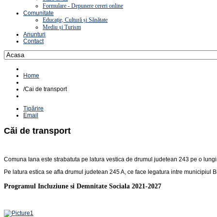
Formulare - Depunere cereri online
Comunitate
Educație, Cultură și Sănătate
Mediu și Turism
Anunturi
Contact
Home
/
Cai de transport
Tipărire
Email
Căi de transport
Comuna Iana este strabatuta pe latura vestica de drumul judetean 243 pe o lungim
Pe latura estica se afla drumul judetean 245 A, ce face legatura intre municipiul 
Programul Incluziune si Demnitate Sociala 2021-2027