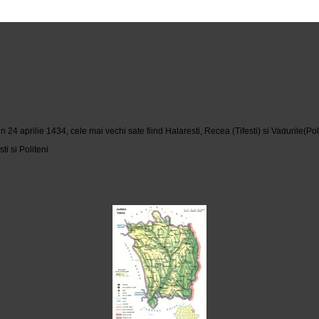
 aprilie 1434, cele mai vechi sate fiind Halaresti, Recea (Tifesti) si Vadurile(Poli
i si Politeni.