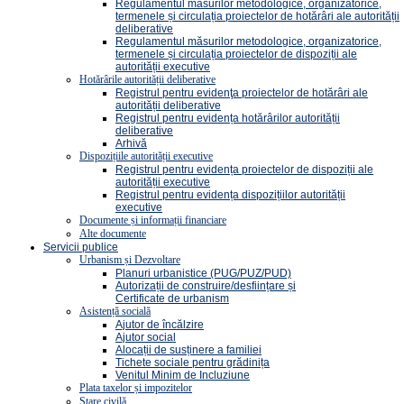
Regulamentul măsurilor metodologice, organizatorice,
termenele și circulația proiectelor de hotărâri ale autorității
deliberative
Regulamentul măsurilor metodologice, organizatorice,
termenele și circulația proiectelor de dispoziții ale
autorității executive
Hotărârile autorității deliberative
Registrul pentru evidenţa proiectelor de hotărâri ale
autorității deliberative
Registrul pentru evidența hotărârilor autorității
deliberative
Arhivă
Dispozițiile autorității executive
Registrul pentru evidența proiectelor de dispoziții ale
autorității executive
Registrul pentru evidența dispozițiilor autorității
executive
Documente și informații financiare
Alte documente
Servicii publice
Urbanism și Dezvoltare
Planuri urbanistice (PUG/PUZ/PUD)
Autorizații de construire/desființare și
Certificate de urbanism
Asistență socială
Ajutor de încălzire
Ajutor social
Alocații de susținere a familiei
Tichete sociale pentru grădinița
Venitul Minim de Incluziune
Plata taxelor și impozitelor
Stare civilă