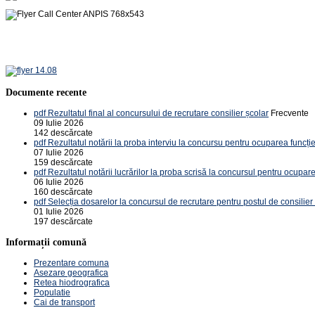
Documente recente
pdf
Rezultatul final al concursului de recrutare consilier școlar
Frecvente
09 Iulie 2026
142 descărcate
pdf
Rezultatul notării la proba interviu la concursu pentru ocuparea funcție
07 Iulie 2026
159 descărcate
pdf
Rezultatul notării lucrărilor la proba scrisă la concursul pentru ocupare
06 Iulie 2026
160 descărcate
pdf
Selecția dosarelor la concursul de recrutare pentru postul de consilier
01 Iulie 2026
197 descărcate
Informații comună
Prezentare comuna
Asezare geografica
Retea hiodrografica
Populatie
Cai de transport