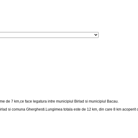
e de 7 km,ce face legatura intre municipiul Birlad si municipiul Bacau.
Birlad si comuna Gherghesti.Lungimea totala este de 12 km, din care 8 km acoperit cu