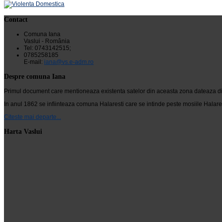
Contact
Comuna Iana
Vaslui - România
Tel: 0743142515;
0785258185
E-mail:
iana@vs.e-adm.ro
Despre comuna Iana
Primul document care mentioneaza existenta satelor din aceasta zona dateaza din 24
In anul 1862 se infiinteaza comuna Halaresti care se intinde peste mosiile Halarest
Citeste mai departe...
Harta Vaslui