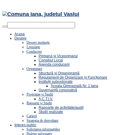
Acasa
Despre
Despre instituție
Legislație
Conducere
Primarul și Viceprimarul
Consiliul Local
Agenda conducerii
Organizare
Structură și Organigramă
Regulament de Organizare și Funcționare
Instituții subordonate
Școala Gimnazială Nr. 1 Iana
Guvernanță corporativă
Programe și Studii
A.C.T.I.V.
Rapoarte și Studii
Rapoarte de activitate/audit
Studii realizate
Carieră
Strategia de dezvoltare
Interes public
Solicitarea informațiilor
Buletin informativ