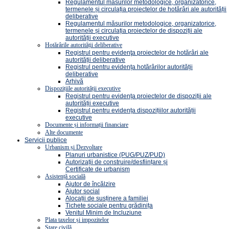
Regulamentul măsurilor metodologice, organizatorice,
termenele și circulația proiectelor de hotărâri ale autorității
deliberative
Regulamentul măsurilor metodologice, organizatorice,
termenele și circulația proiectelor de dispoziții ale
autorității executive
Hotărârile autorității deliberative
Registrul pentru evidenţa proiectelor de hotărâri ale
autorității deliberative
Registrul pentru evidența hotărârilor autorității
deliberative
Arhivă
Dispozițiile autorității executive
Registrul pentru evidența proiectelor de dispoziții ale
autorității executive
Registrul pentru evidența dispozițiilor autorității
executive
Documente și informații financiare
Alte documente
Servicii publice
Urbanism și Dezvoltare
Planuri urbanistice (PUG/PUZ/PUD)
Autorizații de construire/desființare și
Certificate de urbanism
Asistență socială
Ajutor de încălzire
Ajutor social
Alocații de susținere a familiei
Tichete sociale pentru grădinița
Venitul Minim de Incluziune
Plata taxelor și impozitelor
Stare civilă