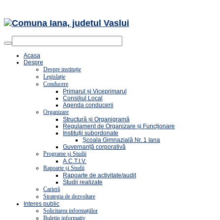
Acasa
Despre
Despre instituție
Legislație
Conducere
Primarul și Viceprimarul
Consiliul Local
Agenda conducerii
Organizare
Structură și Organigramă
Regulament de Organizare și Funcționare
Instituții subordonate
Școala Gimnazială Nr. 1 Iana
Guvernanță corporativă
Programe și Studii
A.C.T.I.V.
Rapoarte și Studii
Rapoarte de activitate/audit
Studii realizate
Carieră
Strategia de dezvoltare
Interes public
Solicitarea informațiilor
Buletin informativ