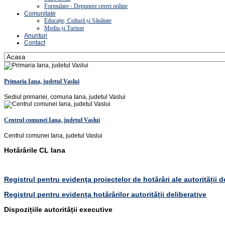
Formulare - Depunere cereri online
Comunitate
Educație, Cultură și Sănătate
Mediu și Turism
Anunturi
Contact
Primaria Iana, judetul Vaslui
Sediul primariei, comuna Iana, judetul Vaslui
Centrul comunei Iana, judetul Vaslui
Centrul comunei Iana, judetul Vaslui
Hotărârile CL Iana
Registrul pentru evidenţa proiectelor de hotărâri ale autorității d
Registrul pentru evidența hotărârilor autorității deliberative
Dispozițiile autorității executive