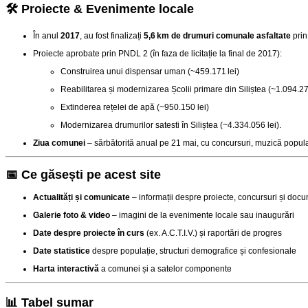
🛠️ Proiecte & Evenimente locale
În anul
2017
, au fost finalizați
5,6 km de drumuri comunale asfaltate
prin
Proiecte aprobate prin PNDL 2 (în faza de licitație la final de 2017):
Construirea unui dispensar uman (~459.171 lei)
Reabilitarea și modernizarea Școlii primare din Siliștea (~1.094.27
Extinderea rețelei de apă (~950.150 lei)
Modernizarea drumurilor satesti în Siliștea (~4.334.056 lei)
.
Ziua comunei
– sărbătorită anual pe 21 mai, cu concursuri, muzică populară
📅 Ce găsești pe acest site
Actualități și comunicate
– informații despre proiecte, concursuri și docum
Galerie foto & video
– imagini de la evenimente locale sau inaugurări
Date despre proiecte în curs
(ex. A.C.T.I.V.) și raportări de progres
Date statistice
despre populație, structuri demografice și confesionale
Harta interactivă
a comunei și a satelor componente
📊 Tabel sumar