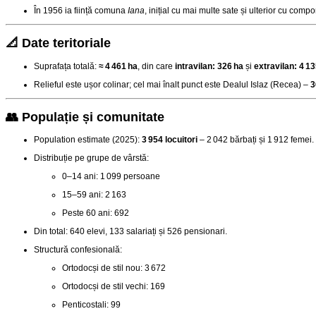
În 1956 ia ființă comuna
Iana
, inițial cu mai multe sate și ulterior cu com
📐 Date teritoriale
Suprafața totală:
≈ 4 461 ha
, din care
intravilan: 326 ha
și
extravilan: 4 13
Relieful este ușor colinar; cel mai înalt punct este Dealul Islaz (Recea) –
3
👥 Populație și comunitate
Population estimate (2025):
3 954 locuitori
– 2 042 bărbați și 1 912 femei
.
Distribuție pe grupe de vârstă:
0–14 ani: 1 099 persoane
15–59 ani: 2 163
Peste 60 ani: 692
Din total: 640 elevi, 133 salariați și 526 pensionari
.
Structură confesională:
Ortodocși de stil nou: 3 672
Ortodocși de stil vechi: 169
Penticostali: 99