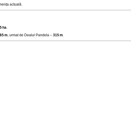
ponența actuală
.
5 ha
.
65 m
, urmat de Dealul Pandela –
315 m
.