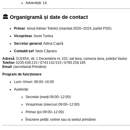
Adventiști: 14.
🏛️ Organigramă și date de contact
Primar
: Ionuț‑Adrian Totolici (mandat 2020–2024, partid PSD)
.
Viceprimar
: Aurel Turlea
Secretar general
: Adina Capră
Contabil șef
: Nela Căpraru
Adresă
: DJ245A, str. 1 Decembrie nr. 102, sat Iana, comuna Iana, județul Vaslui
Telefon
: 0235 436 215 / 0743 142 515 / 0785 258 185
Email
: (secretariat Primărie)
Program de funcționare
:
Luni–Vineri: 08:00–16:00
Audiențe:
Secretar (marți 09:00–12:00)
Viceprimar (miercuri 09:00–12:00)
Primar (joi 09:00–12:00)
Înscriere petiții: online sau la sediul primăriei.