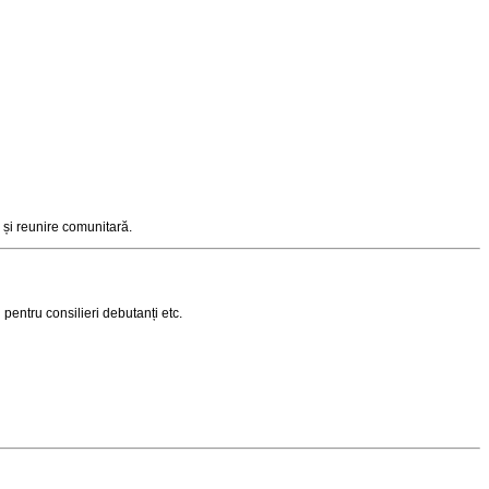
e și reunire comunitară
.
 pentru consilieri debutanți etc.