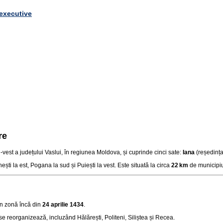
 executive
re
‑vest a județului Vaslui, în regiunea Moldova, și cuprinde cinci sate:
Iana
(reședința
ti la est, Pogana la sud și Puiești la vest. Este situată la circa
22 km
de municipiu
n zonă încă din
24 aprilie 1434
.
e reorganizează, incluzând Hălărești, Politeni, Siliștea și Recea.