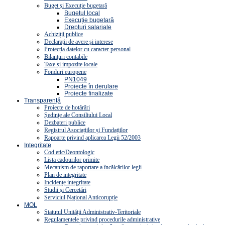
Buget și Execuție bugetară
Bugetul local
Execuție bugetară
Drepturi salariale
Achiziții publice
Declarații de avere și interese
Protecția datelor cu caracter personal
Bilanțuri contabile
Taxe și impozite locale
Fonduri europene
PN1049
Proiecte în derulare
Proiecte finalizate
Transparență
Proiecte de hotărâri
Ședințe ale Consiliului Local
Dezbateri publice
Registrul Asociațiilor și Fundațiilor
Rapoarte privind aplicarea Legii 52/2003
Integritate
Cod etic/Deontologic
Lista cadourilor primite
Mecanism de raportare a încălcărilor legii
Plan de integritate
Incidențe integritate
Studii și Cercetări
Serviciul Național Anticorupție
MOL
Statutul Unității Administrativ-Teritoriale
Regulamentele privind procedurile administrative