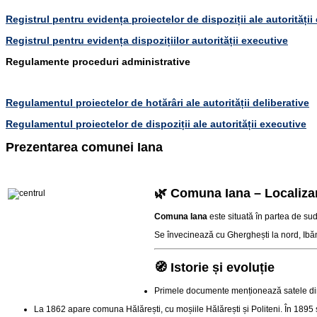
Registrul pentru evidența proiectelor de dispoziții ale autorității
Registrul pentru evidența dispozițiilor autorității executive
Regulamente proceduri administrative
Regulamentul proiectelor de hotărâri ale autorității deliberative
Regulamentul proiectelor de dispoziții ale autorității executive
Prezentarea comunei Iana
🌿 Comuna Iana – Localiza
Comuna Iana
este situată în partea de sud
Se învecinează cu Gherghești la nord, Ibăneș
🧭 Istorie și evoluție
Primele documente menționează satele di
La 1862 apare comuna Hălărești, cu moșiile Hălărești și Politeni. În 1895 s