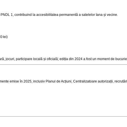
 PNDL 1, contribuind la accesibilitatea permanentă a satelelor Iana și vecine
.
0 lei)
, jocuri, participare locală și oficială; ediția din 2024 a fost un moment de bucuri
ente emise în 2025, inclusiv Planul de Acțiuni, Centralizatoare autorizații, recrutări