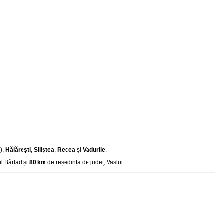
),
Hălărești
,
Siliștea
,
Recea
și
Vadurile
.
l Bârlad și
80 km
de reședința de județ, Vaslui
.