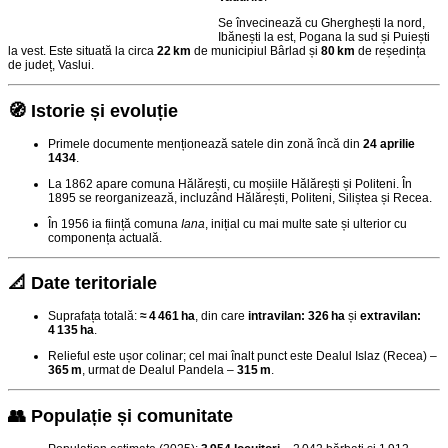
Se învecinează cu Gherghești la nord,
Ibănești la est, Pogana la sud și Puiești
la vest. Este situată la circa
22 km
de municipiul Bârlad și
80 km
de reședința
de județ, Vaslui
.
🧭 Istorie și evoluție
Primele documente menționează satele din zonă încă din
24 aprilie
1434
.
La 1862 apare comuna Hălărești, cu moșiile Hălărești și Politeni. În
1895 se reorganizează, incluzând Hălărești, Politeni, Siliștea și Recea.
În 1956 ia ființă comuna
Iana
, inițial cu mai multe sate și ulterior cu
componența actuală
.
📐 Date teritoriale
Suprafața totală:
≈ 4 461 ha
, din care
intravilan: 326 ha
și
extravilan:
4 135 ha
.
Relieful este ușor colinar; cel mai înalt punct este Dealul Islaz (Recea) –
365 m
, urmat de Dealul Pandela –
315 m
.
👥 Populație și comunitate