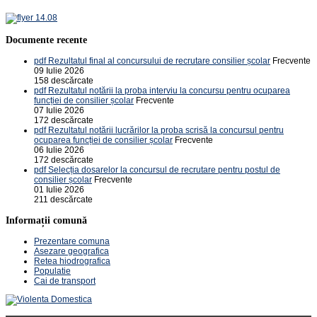
Documente recente
pdf
Rezultatul final al concursului de recrutare consilier școlar
Frecvente
09 Iulie 2026
158 descărcate
pdf
Rezultatul notării la proba interviu la concursu pentru ocuparea
funcției de consilier școlar
Frecvente
07 Iulie 2026
172 descărcate
pdf
Rezultatul notării lucrărilor la proba scrisă la concursul pentru
ocuparea funcției de consilier școlar
Frecvente
06 Iulie 2026
172 descărcate
pdf
Selecția dosarelor la concursul de recrutare pentru postul de
consilier școlar
Frecvente
01 Iulie 2026
211 descărcate
Informații comună
Prezentare comuna
Asezare geografica
Retea hiodrografica
Populatie
Cai de transport