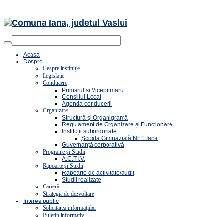
Acasa
Despre
Despre instituție
Legislație
Conducere
Primarul și Viceprimarul
Consiliul Local
Agenda conducerii
Organizare
Structură și Organigramă
Regulament de Organizare și Funcționare
Instituții subordonate
Școala Gimnazială Nr. 1 Iana
Guvernanță corporativă
Programe și Studii
A.C.T.I.V.
Rapoarte și Studii
Rapoarte de activitate/audit
Studii realizate
Carieră
Strategia de dezvoltare
Interes public
Solicitarea informațiilor
Buletin informativ