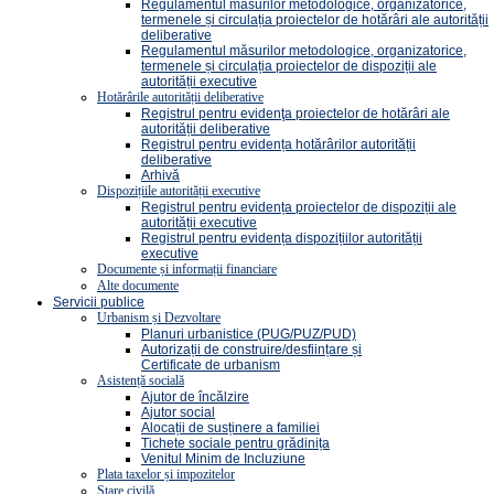
Regulamentul măsurilor metodologice, organizatorice,
termenele și circulația proiectelor de hotărâri ale autorității
deliberative
Regulamentul măsurilor metodologice, organizatorice,
termenele și circulația proiectelor de dispoziții ale
autorității executive
Hotărârile autorității deliberative
Registrul pentru evidenţa proiectelor de hotărâri ale
autorității deliberative
Registrul pentru evidența hotărârilor autorității
deliberative
Arhivă
Dispozițiile autorității executive
Registrul pentru evidența proiectelor de dispoziții ale
autorității executive
Registrul pentru evidența dispozițiilor autorității
executive
Documente și informații financiare
Alte documente
Servicii publice
Urbanism și Dezvoltare
Planuri urbanistice (PUG/PUZ/PUD)
Autorizații de construire/desființare și
Certificate de urbanism
Asistență socială
Ajutor de încălzire
Ajutor social
Alocații de susținere a familiei
Tichete sociale pentru grădinița
Venitul Minim de Incluziune
Plata taxelor și impozitelor
Stare civilă