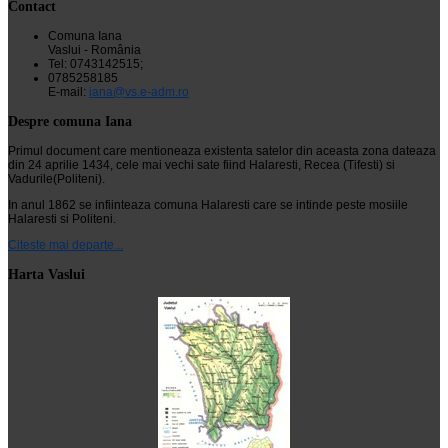
Contact
Comuna Iana
Vaslui - România
Tel: 0743142515;
0785258185
E-mail:
iana@vs.e-adm.ro
Despre comuna Iana
Primul document care mentioneaza existenta satelor din aceasta zona dateaza
din 24 aprilie 1434, cele mai vechi sate fiind Halaresti, Recea (Tifesti) si
Vadurile(Politeni).
In anul 1862 se infiinteaza comuna Halaresti care se intinde peste mosiile
Halaresti si Politeni.
Citeste mai departe...
Harta Vaslui