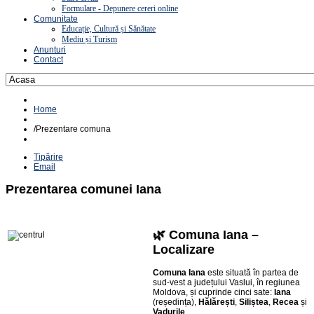
Formulare - Depunere cereri online
Comunitate
Educație, Cultură și Sănătate
Mediu și Turism
Anunturi
Contact
Home
/
Prezentare comuna
Tipărire
Email
Prezentarea comunei Iana
🌿 Comuna Iana –
Localizare
Comuna Iana
este situată în partea de
sud‑vest a județului Vaslui, în regiunea
Moldova, și cuprinde cinci sate:
Iana
(reședința),
Hălărești
,
Siliștea
,
Recea
și
Vadurile
.