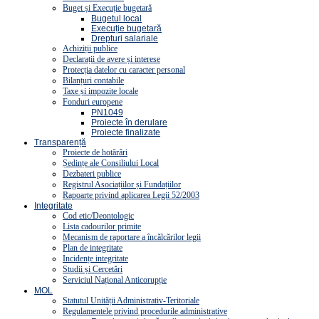
Buget și Execuție bugetară
Bugetul local
Execuție bugetară
Drepturi salariale
Achiziții publice
Declarații de avere și interese
Protecția datelor cu caracter personal
Bilanțuri contabile
Taxe și impozite locale
Fonduri europene
PN1049
Proiecte în derulare
Proiecte finalizate
Transparență
Proiecte de hotărâri
Ședințe ale Consiliului Local
Dezbateri publice
Registrul Asociațiilor și Fundațiilor
Rapoarte privind aplicarea Legii 52/2003
Integritate
Cod etic/Deontologic
Lista cadourilor primite
Mecanism de raportare a încălcărilor legii
Plan de integritate
Incidențe integritate
Studii și Cercetări
Serviciul Național Anticorupție
MOL
Statutul Unității Administrativ-Teritoriale
Regulamentele privind procedurile administrative