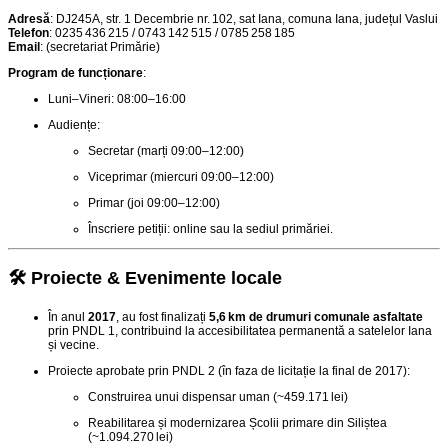
Adresă
: DJ245A, str. 1 Decembrie nr. 102, sat Iana, comuna Iana, județul Vaslui
Telefon
: 0235 436 215 / 0743 142 515 / 0785 258 185
Email
: (secretariat Primărie)
Program de funcționare
:
Luni–Vineri: 08:00–16:00
Audiențe:
Secretar (marți 09:00–12:00)
Viceprimar (miercuri 09:00–12:00)
Primar (joi 09:00–12:00)
Înscriere petiții: online sau la sediul primăriei.
🛠️ Proiecte & Evenimente locale
În anul
2017
, au fost finalizați
5,6 km de drumuri comunale asfaltate
prin PNDL 1, contribuind la accesibilitatea permanentă a satelelor Iana
și vecine
.
Proiecte aprobate prin PNDL 2 (în faza de licitație la final de 2017):
Construirea unui dispensar uman (~459.171 lei)
Reabilitarea și modernizarea Școlii primare din Siliștea
(~1.094.270 lei)