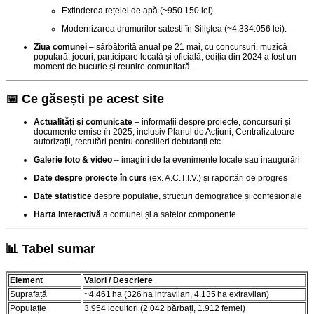
Extinderea rețelei de apă (~950.150 lei)
Modernizarea drumurilor satesti în Siliștea (~4.334.056 lei)
.
Ziua comunei
– sărbătorită anual pe 21 mai, cu concursuri, muzică
populară, jocuri, participare locală și oficială; ediția din 2024 a fost un
moment de bucurie și reunire comunitară
.
📅 Ce găsești pe acest site
Actualități și comunicate
– informații despre proiecte, concursuri și
documente emise în 2025, inclusiv Planul de Acțiuni, Centralizatoare
autorizații, recrutări pentru consilieri debutanți etc.
Galerie foto & video
– imagini de la evenimente locale sau inaugurări
Date despre proiecte în curs
(ex. A.C.T.I.V.) și raportări de progres
Date statistice
despre populație, structuri demografice și confesionale
Harta interactivă
a comunei și a satelor componente
📊 Tabel sumar
Element
Valori / Descriere
Suprafață
~4.461 ha (326 ha intravilan, 4.135 ha extravilan)
Populație
3.954 locuitori (2.042 bărbați, 1.912 femei)