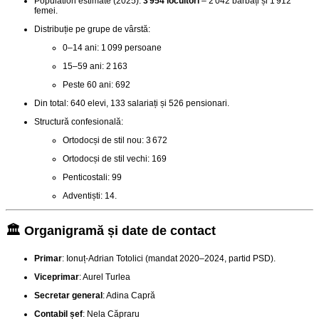
Population estimate (2025):
3 954 locuitori
– 2 042 bărbați și 1 912
femei
.
Distribuție pe grupe de vârstă:
0–14 ani: 1 099 persoane
15–59 ani: 2 163
Peste 60 ani: 692
Din total: 640 elevi, 133 salariați și 526 pensionari
.
Structură confesională:
Ortodocși de stil nou: 3 672
Ortodocși de stil vechi: 169
Penticostali: 99
Adventiști: 14.
🏛️ Organigramă și date de contact
Primar
: Ionuț‑Adrian Totolici (mandat 2020–2024, partid PSD)
.
Viceprimar
: Aurel Turlea
Secretar general
: Adina Capră
Contabil șef
: Nela Căpraru