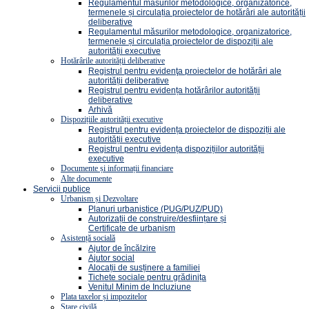
Regulamentul măsurilor metodologice, organizatorice,
termenele și circulația proiectelor de hotărâri ale autorității
deliberative
Regulamentul măsurilor metodologice, organizatorice,
termenele și circulația proiectelor de dispoziții ale
autorității executive
Hotărârile autorității deliberative
Registrul pentru evidenţa proiectelor de hotărâri ale
autorității deliberative
Registrul pentru evidența hotărârilor autorității
deliberative
Arhivă
Dispozițiile autorității executive
Registrul pentru evidența proiectelor de dispoziții ale
autorității executive
Registrul pentru evidența dispozițiilor autorității
executive
Documente și informații financiare
Alte documente
Servicii publice
Urbanism și Dezvoltare
Planuri urbanistice (PUG/PUZ/PUD)
Autorizații de construire/desființare și
Certificate de urbanism
Asistență socială
Ajutor de încălzire
Ajutor social
Alocații de susținere a familiei
Tichete sociale pentru grădinița
Venitul Minim de Incluziune
Plata taxelor și impozitelor
Stare civilă