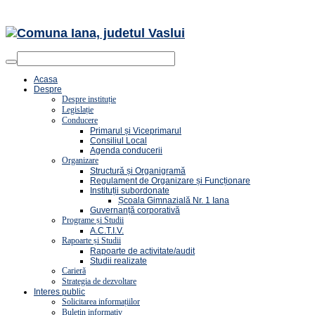
Acasa
Despre
Despre instituție
Legislație
Conducere
Primarul și Viceprimarul
Consiliul Local
Agenda conducerii
Organizare
Structură și Organigramă
Regulament de Organizare și Funcționare
Instituții subordonate
Școala Gimnazială Nr. 1 Iana
Guvernanță corporativă
Programe și Studii
A.C.T.I.V.
Rapoarte și Studii
Rapoarte de activitate/audit
Studii realizate
Carieră
Strategia de dezvoltare
Interes public
Solicitarea informațiilor
Buletin informativ