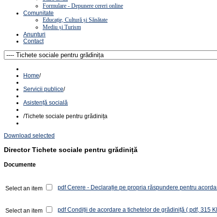
Formulare - Depunere cereri online
Comunitate
Educație, Cultură și Sănătate
Mediu și Turism
Anunturi
Contact
Home
/
Servicii publice
/
Asistență socială
/
Tichete sociale pentru grădinița
Download selected
Director
Tichete sociale pentru grădiniță
Documente
pdf
Cerere - Declarație pe propria răspundere pentru acordare
Select an item
pdf
Condiții de acordare a tichetelor de grădiniță
( pdf, 315 K
Select an item