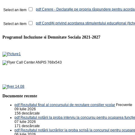
pdf
Cerere - Declarație pe propria răspundere pentru acordare
Select an item
pdf
Condiții privind acordarea stimulentului educațional (tich
Select an item
Programul Incluziune si Demnitate Sociala 2021-2027
Documente recente
pdf
Rezultatul final al concursului de recrutare consilier școlar
Frecvente
09 Iulie 2026
156 descărcate
pdf
Rezultatul notării la proba interviu la concursu pentru ocuparea funcție
07 Iulie 2026
171 descărcate
pdf
Rezultatul notării lucrărilor la proba scrisă la concursul pentru ocupare
06 Iulie 2026