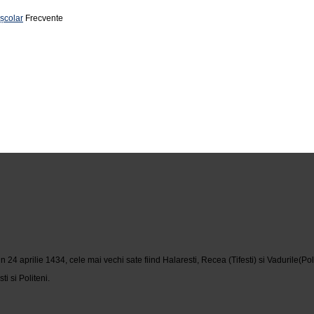
 școlar
Frecvente
 aprilie 1434, cele mai vechi sate fiind Halaresti, Recea (Tifesti) si Vadurile(Poli
i si Politeni.