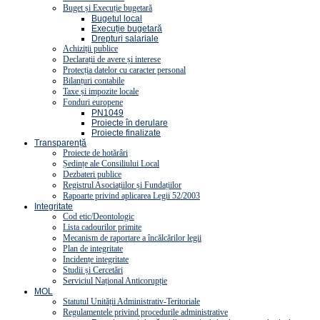
Buget și Execuție bugetară
Bugetul local
Execuție bugetară
Drepturi salariale
Achiziții publice
Declarații de avere și interese
Protecția datelor cu caracter personal
Bilanțuri contabile
Taxe și impozite locale
Fonduri europene
PN1049
Proiecte în derulare
Proiecte finalizate
Transparență
Proiecte de hotărâri
Ședințe ale Consiliului Local
Dezbateri publice
Registrul Asociațiilor și Fundațiilor
Rapoarte privind aplicarea Legii 52/2003
Integritate
Cod etic/Deontologic
Lista cadourilor primite
Mecanism de raportare a încălcărilor legii
Plan de integritate
Incidențe integritate
Studii și Cercetări
Serviciul Național Anticorupție
MOL
Statutul Unității Administrativ-Teritoriale
Regulamentele privind procedurile administrative