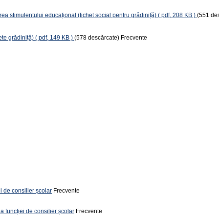
a stimulentului educațional (tichet social pentru grădiniță)
( pdf, 208 KB )
(551 de
ete grădiniță)
( pdf, 149 KB )
(578 descărcate)
Frecvente
i de consilier școlar
Frecvente
a funcției de consilier școlar
Frecvente