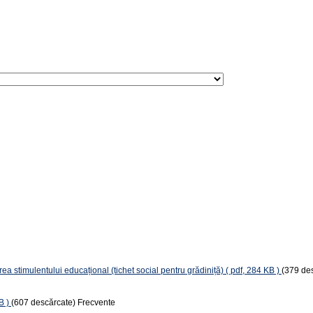
a stimulentului educațional (tichet social pentru grădiniță)
( pdf, 284 KB )
(379 de
B )
(607 descărcate)
Frecvente