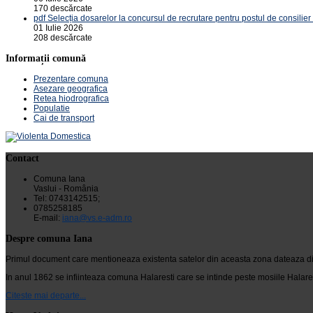
170 descărcate
pdf
Selecția dosarelor la concursul de recrutare pentru postul de consilier
01 Iulie 2026
208 descărcate
Informații comună
Prezentare comuna
Asezare geografica
Retea hiodrografica
Populatie
Cai de transport
Contact
Comuna Iana
Vaslui - România
Tel: 0743142515;
0785258185
E-mail:
iana@vs.e-adm.ro
Despre comuna Iana
Primul document care mentioneaza existenta satelor din aceasta zona dateaza din 24
In anul 1862 se infiinteaza comuna Halaresti care se intinde peste mosiile Halarest
Citeste mai departe...