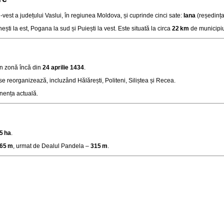
‑vest a județului Vaslui, în regiunea Moldova, și cuprinde cinci sate:
Iana
(reședința
ti la est, Pogana la sud și Puiești la vest. Este situată la circa
22 km
de municipiu
n zonă încă din
24 aprilie 1434
.
e reorganizează, incluzând Hălărești, Politeni, Siliștea și Recea.
ponența actuală
.
5 ha
.
65 m
, urmat de Dealul Pandela –
315 m
.