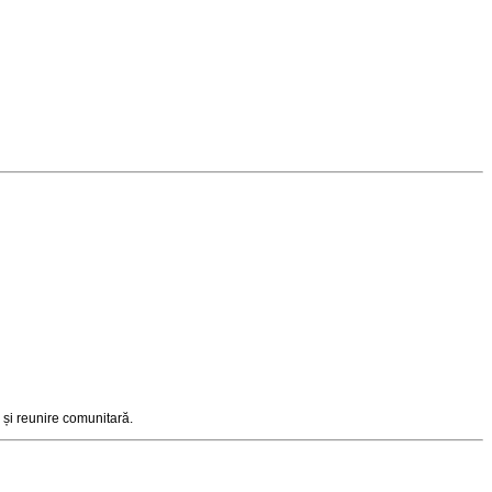
e și reunire comunitară
.