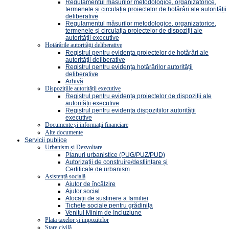
Regulamentul măsurilor metodologice, organizatorice,
termenele și circulația proiectelor de hotărâri ale autorității
deliberative
Regulamentul măsurilor metodologice, organizatorice,
termenele și circulația proiectelor de dispoziții ale
autorității executive
Hotărârile autorității deliberative
Registrul pentru evidenţa proiectelor de hotărâri ale
autorității deliberative
Registrul pentru evidența hotărârilor autorității
deliberative
Arhivă
Dispozițiile autorității executive
Registrul pentru evidența proiectelor de dispoziții ale
autorității executive
Registrul pentru evidența dispozițiilor autorității
executive
Documente și informații financiare
Alte documente
Servicii publice
Urbanism și Dezvoltare
Planuri urbanistice (PUG/PUZ/PUD)
Autorizații de construire/desființare și
Certificate de urbanism
Asistență socială
Ajutor de încălzire
Ajutor social
Alocații de susținere a familiei
Tichete sociale pentru grădinița
Venitul Minim de Incluziune
Plata taxelor și impozitelor
Stare civilă