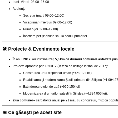
Luni–Vineri: 08:00–16:00
Audiențe:
Secretar (marți 09:00–12:00)
Viceprimar (miercuri 09:00–12:00)
Primar (joi 09:00–12:00)
Înscriere petiții: online sau la sediul primăriei.
🛠️ Proiecte & Evenimente locale
În anul
2017
, au fost finalizați
5,6 km de drumuri comunale asfaltate
prin
Proiecte aprobate prin PNDL 2 (în faza de licitație la final de 2017):
Construirea unui dispensar uman (~459.171 lei)
Reabilitarea și modernizarea Școlii primare din Siliștea (~1.094.27
Extinderea rețelei de apă (~950.150 lei)
Modernizarea drumurilor satesti în Siliștea (~4.334.056 lei)
.
Ziua comunei
– sărbătorită anual pe 21 mai, cu concursuri, muzică populară
📅 Ce găsești pe acest site