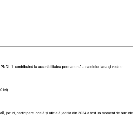
 PNDL 1, contribuind la accesibilitatea permanentă a satelelor Iana și vecine
.
0 lei)
, jocuri, participare locală și oficială; ediția din 2024 a fost un moment de bucuri