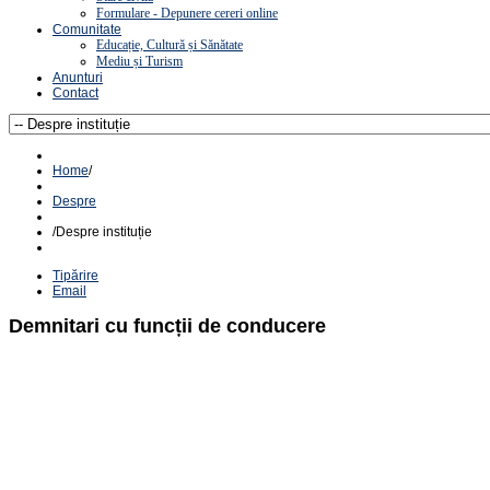
Formulare - Depunere cereri online
Comunitate
Educație, Cultură și Sănătate
Mediu și Turism
Anunturi
Contact
Home
/
Despre
/
Despre instituție
Tipărire
Email
Demnitari cu funcții de conducere