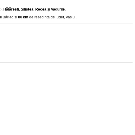
),
Hălărești
,
Siliștea
,
Recea
și
Vadurile
.
l Bârlad și
80 km
de reședința de județ, Vaslui
.