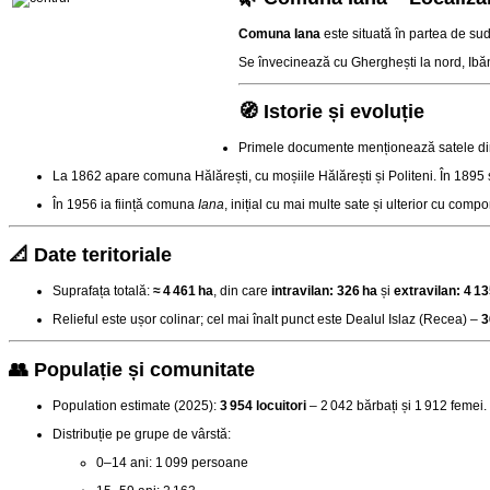
Comuna Iana
este situată în partea de sud
Se învecinează cu Gherghești la nord, Ibăneș
🧭 Istorie și evoluție
Primele documente menționează satele di
La 1862 apare comuna Hălărești, cu moșiile Hălărești și Politeni. În 1895 s
În 1956 ia ființă comuna
Iana
, inițial cu mai multe sate și ulterior cu com
📐 Date teritoriale
Suprafața totală:
≈ 4 461 ha
, din care
intravilan: 326 ha
și
extravilan: 4 13
Relieful este ușor colinar; cel mai înalt punct este Dealul Islaz (Recea) –
3
👥 Populație și comunitate
Population estimate (2025):
3 954 locuitori
– 2 042 bărbați și 1 912 femei
.
Distribuție pe grupe de vârstă:
0–14 ani: 1 099 persoane