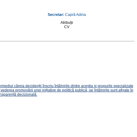
Secretar:
Capră Adina
Atribuții
CV
diul căreia decidenții înscriu întâlnirile dintre aceștia și grupurile specializate
derea promovării unei inițiative de politică publică, iar întâlnirile sunt afișate în
ansparență decizională.