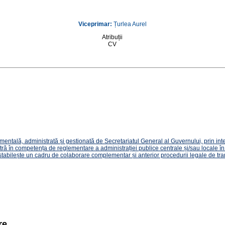
Viceprimar:
Țurlea Aurel
Atribuții
CV
ntală, administrată și gestionată de Secretariatul General al Guvernului, prin interme
tră în competența de reglementare a administrației publice centrale și/sau locale în ve
stabilește un cadru de colaborare complementar și anterior procedurii legale de tr
re