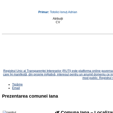
Primar:
Totolici Ionuț-Adrian
Atribuții
CV
Registrul Unic al Transparenței Intereselor (RUTI) este platforma online guvername
care își manifestă, din proprie inițiativă, interesul pentru un anumit domeniu ce in
mod public. Registrul 
Tipărire
Email
Prezentarea comunei Iana
🌿 Comuna Iana – Localiza