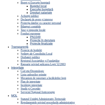
Buget și Execuție bugetară
Bugetul local
Execuție bugetară
Drepturi salariale
Achiziții publice
Declarații de avere și interese
Protecția datelor cu caracter personal
Bilanțuri contabile
Taxe și impozite locale
Fonduri europene
PN1049
Proiecte în derulare
Proiecte finalizate
Transparență
Proiecte de hotărâri
Ședințe ale Consiliului Local
Dezbateri publice
Registrul Asociațiilor și Fundațiilor
Rapoarte privind aplicarea Legii 52/2003
Integritate
Cod etic/Deontologic
Lista cadourilor primite
Mecanism de raportare a încălcărilor legii
Plan de integritate
Incidențe integritate
Studii și Cercetări
Serviciul Național Anticorupție
MOL
Statutul Unității Administrativ-Teritoriale
Regulamentele privind procedurile administrative