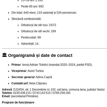
15–59 ani: 2 163
Peste 60 ani: 692
Din total: 640 elevi, 133 salariați și 526 pensionari
.
Structură confesională:
Ortodocși de stil nou: 3 672
Ortodocși de stil vechi: 169
Penticostali: 99
Adventiști: 14.
🏛️ Organigramă și date de contact
Primar
: Ionuț‑Adrian Totolici (mandat 2020–2024, partid PSD)
.
Viceprimar
: Aurel Turlea
Secretar general
: Adina Capră
Contabil șef
: Nela Căpraru
Adresă
: DJ245A, str. 1 Decembrie nr. 102, sat Iana, comuna Iana, județul Vaslui
Telefon
: 0235 436 215 / 0743 142 515 / 0785 258 185
Email
: (secretariat Primărie)
Program de funcționare
: