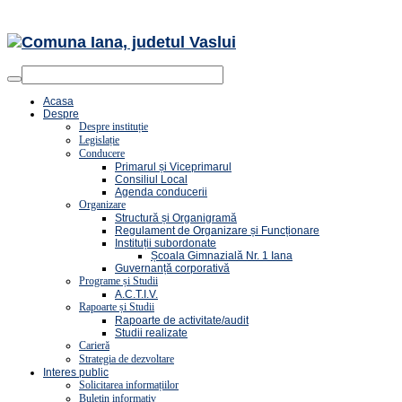
Acasa
Despre
Despre instituție
Legislație
Conducere
Primarul și Viceprimarul
Consiliul Local
Agenda conducerii
Organizare
Structură și Organigramă
Regulament de Organizare și Funcționare
Instituții subordonate
Școala Gimnazială Nr. 1 Iana
Guvernanță corporativă
Programe și Studii
A.C.T.I.V.
Rapoarte și Studii
Rapoarte de activitate/audit
Studii realizate
Carieră
Strategia de dezvoltare
Interes public
Solicitarea informațiilor
Buletin informativ