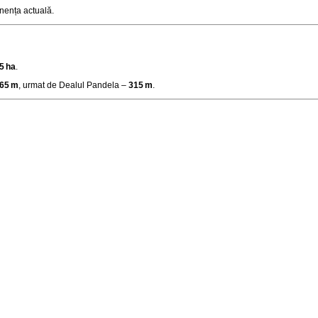
ponența actuală
.
5 ha
.
65 m
, urmat de Dealul Pandela –
315 m
.