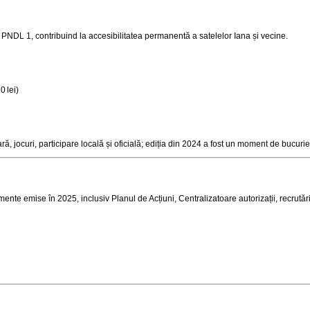
 PNDL 1, contribuind la accesibilitatea permanentă a satelelor Iana și vecine
.
0 lei)
, jocuri, participare locală și oficială; ediția din 2024 a fost un moment de bucuri
ente emise în 2025, inclusiv Planul de Acțiuni, Centralizatoare autorizații, recrutări