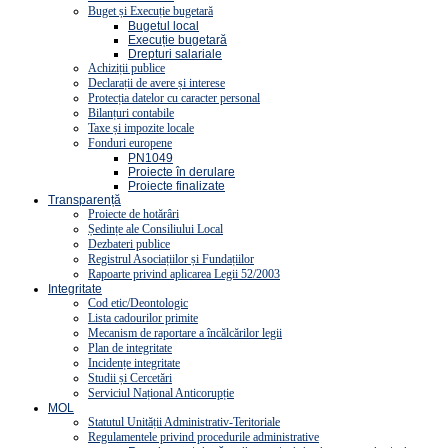
Buget și Execuție bugetară
Bugetul local
Execuție bugetară
Drepturi salariale
Achiziții publice
Declarații de avere și interese
Protecția datelor cu caracter personal
Bilanțuri contabile
Taxe și impozite locale
Fonduri europene
PN1049
Proiecte în derulare
Proiecte finalizate
Transparență
Proiecte de hotărâri
Ședințe ale Consiliului Local
Dezbateri publice
Registrul Asociațiilor și Fundațiilor
Rapoarte privind aplicarea Legii 52/2003
Integritate
Cod etic/Deontologic
Lista cadourilor primite
Mecanism de raportare a încălcărilor legii
Plan de integritate
Incidențe integritate
Studii și Cercetări
Serviciul Național Anticorupție
MOL
Statutul Unității Administrativ-Teritoriale
Regulamentele privind procedurile administrative