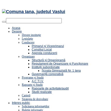
Acasa
Despre
Despre instituție
Legislație
Conducere
Primarul și Viceprimarul
Consiliul Local
Agenda conducerii
Organizare
Structură și Organigramă
Regulament de Organizare și Funcționare
Instituții subordonate
Școala Gimnazială Nr. 1 Iana
Guvernanță corporativă
Programe și Studii
A.C.T.I.V.
Rapoarte și Studii
Rapoarte de activitate/audit
Studii realizate
Carieră
Strategia de dezvoltare
Interes public
Solicitarea informațiilor
Buletin informativ