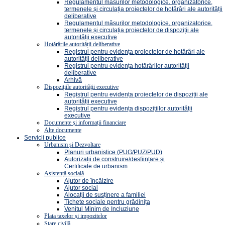
Regulamentul măsurilor metodologice, organizatorice,
termenele și circulația proiectelor de hotărâri ale autorității
deliberative
Regulamentul măsurilor metodologice, organizatorice,
termenele și circulația proiectelor de dispoziții ale
autorității executive
Hotărârile autorității deliberative
Registrul pentru evidenţa proiectelor de hotărâri ale
autorității deliberative
Registrul pentru evidența hotărârilor autorității
deliberative
Arhivă
Dispozițiile autorității executive
Registrul pentru evidența proiectelor de dispoziții ale
autorității executive
Registrul pentru evidența dispozițiilor autorității
executive
Documente și informații financiare
Alte documente
Servicii publice
Urbanism și Dezvoltare
Planuri urbanistice (PUG/PUZ/PUD)
Autorizații de construire/desființare și
Certificate de urbanism
Asistență socială
Ajutor de încălzire
Ajutor social
Alocații de susținere a familiei
Tichete sociale pentru grădinița
Venitul Minim de Incluziune
Plata taxelor și impozitelor
Stare civilă