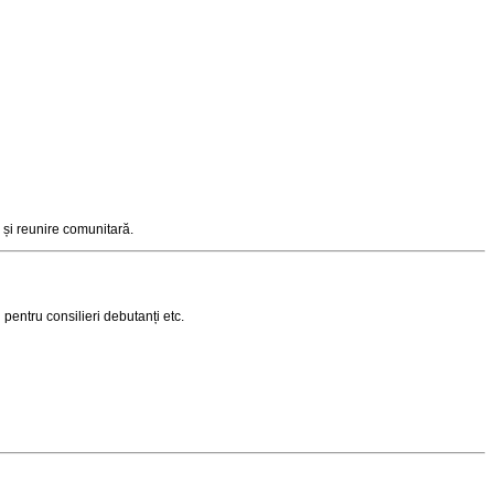
e și reunire comunitară
.
 pentru consilieri debutanți etc.