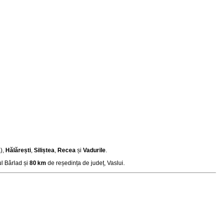
),
Hălărești
,
Siliștea
,
Recea
și
Vadurile
.
l Bârlad și
80 km
de reședința de județ, Vaslui
.