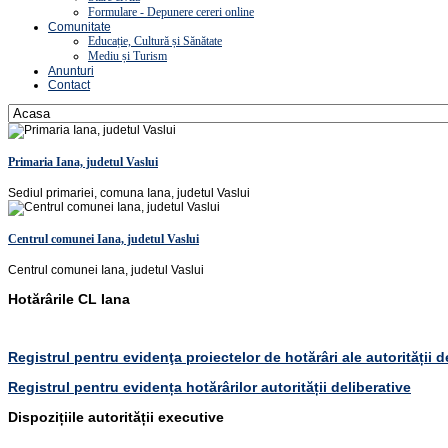
Formulare - Depunere cereri online
Comunitate
Educație, Cultură și Sănătate
Mediu și Turism
Anunturi
Contact
Primaria Iana, judetul Vaslui
Sediul primariei, comuna Iana, judetul Vaslui
Centrul comunei Iana, judetul Vaslui
Centrul comunei Iana, judetul Vaslui
Hotărârile CL Iana
Registrul pentru evidenţa proiectelor de hotărâri ale autorității d
Registrul pentru evidența hotărârilor autorității deliberative
Dispozițiile autorității executive