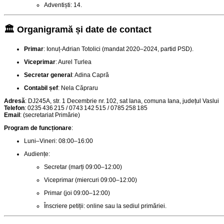
Adventiști: 14.
🏛️ Organigramă și date de contact
Primar
: Ionuț‑Adrian Totolici (mandat 2020–2024, partid PSD)
.
Viceprimar
: Aurel Turlea
Secretar general
: Adina Capră
Contabil șef
: Nela Căpraru
Adresă
: DJ245A, str. 1 Decembrie nr. 102, sat Iana, comuna Iana, județul Vaslui
Telefon
: 0235 436 215 / 0743 142 515 / 0785 258 185
Email
: (secretariat Primărie)
Program de funcționare
:
Luni–Vineri: 08:00–16:00
Audiențe:
Secretar (marți 09:00–12:00)
Viceprimar (miercuri 09:00–12:00)
Primar (joi 09:00–12:00)
Înscriere petiții: online sau la sediul primăriei.