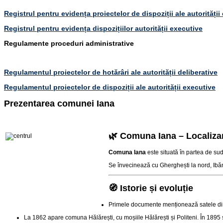
Registrul pentru evidența proiectelor de dispoziții ale autorității
Registrul pentru evidența dispozițiilor autorității executive
Regulamente proceduri administrative
Regulamentul proiectelor de hotărâri ale autorității deliberative
Regulamentul proiectelor de dispoziții ale autorității executive
Prezentarea comunei Iana
🌿 Comuna Iana – Localiza
Comuna Iana
este situată în partea de sud
Se învecinează cu Gherghești la nord, Ibăneș
🧭 Istorie și evoluție
Primele documente menționează satele di
La 1862 apare comuna Hălărești, cu moșiile Hălărești și Politeni. În 1895 s