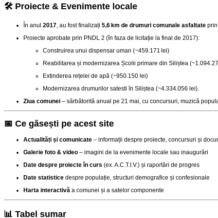
🛠️ Proiecte & Evenimente locale
În anul
2017
, au fost finalizați
5,6 km de drumuri comunale asfaltate
prin
Proiecte aprobate prin PNDL 2 (în faza de licitație la final de 2017):
Construirea unui dispensar uman (~459.171 lei)
Reabilitarea și modernizarea Școlii primare din Siliștea (~1.094.27
Extinderea rețelei de apă (~950.150 lei)
Modernizarea drumurilor satesti în Siliștea (~4.334.056 lei)
.
Ziua comunei
– sărbătorită anual pe 21 mai, cu concursuri, muzică populară
📅 Ce găsești pe acest site
Actualități și comunicate
– informații despre proiecte, concursuri și docum
Galerie foto & video
– imagini de la evenimente locale sau inaugurări
Date despre proiecte în curs
(ex. A.C.T.I.V.) și raportări de progres
Date statistice
despre populație, structuri demografice și confesionale
Harta interactivă
a comunei și a satelor componente
📊 Tabel sumar