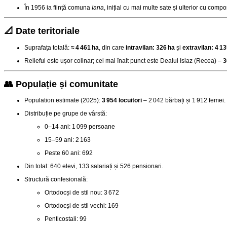
În 1956 ia ființă comuna
Iana
, inițial cu mai multe sate și ulterior cu com
📐 Date teritoriale
Suprafața totală:
≈ 4 461 ha
, din care
intravilan: 326 ha
și
extravilan: 4 13
Relieful este ușor colinar; cel mai înalt punct este Dealul Islaz (Recea) –
3
👥 Populație și comunitate
Population estimate (2025):
3 954 locuitori
– 2 042 bărbați și 1 912 femei
.
Distribuție pe grupe de vârstă:
0–14 ani: 1 099 persoane
15–59 ani: 2 163
Peste 60 ani: 692
Din total: 640 elevi, 133 salariați și 526 pensionari
.
Structură confesională:
Ortodocși de stil nou: 3 672
Ortodocși de stil vechi: 169
Penticostali: 99