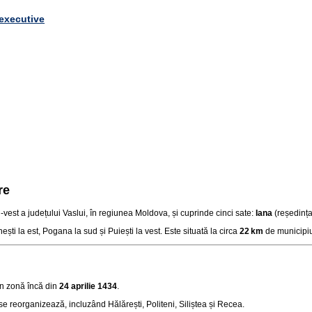
 executive
re
‑vest a județului Vaslui, în regiunea Moldova, și cuprinde cinci sate:
Iana
(reședința
ti la est, Pogana la sud și Puiești la vest. Este situată la circa
22 km
de municipiu
n zonă încă din
24 aprilie 1434
.
e reorganizează, incluzând Hălărești, Politeni, Siliștea și Recea.