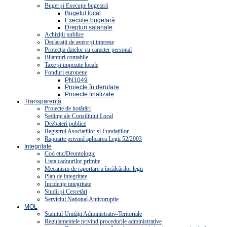
Buget și Execuție bugetară
Bugetul local
Execuție bugetară
Drepturi salariale
Achiziții publice
Declarații de avere și interese
Protecția datelor cu caracter personal
Bilanțuri contabile
Taxe și impozite locale
Fonduri europene
PN1049
Proiecte în derulare
Proiecte finalizate
Transparență
Proiecte de hotărâri
Ședințe ale Consiliului Local
Dezbateri publice
Registrul Asociațiilor și Fundațiilor
Rapoarte privind aplicarea Legii 52/2003
Integritate
Cod etic/Deontologic
Lista cadourilor primite
Mecanism de raportare a încălcărilor legii
Plan de integritate
Incidențe integritate
Studii și Cercetări
Serviciul Național Anticorupție
MOL
Statutul Unității Administrativ-Teritoriale
Regulamentele privind procedurile administrative