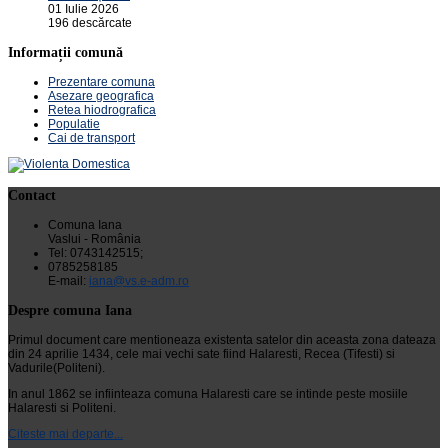
01 Iulie 2026
196 descărcate
Informații comună
Prezentare comuna
Asezare geografica
Retea hiodrografica
Populatie
Cai de transport
Contact
Comuna Iana
Vaslui - România
Tel: 0743142515;
0785258185
E-mail:
iana@vs.e-adm.ro
Despre comuna Iana
Primul document care mentioneaza existenta satelor din aceasta zona dateaza
din 24 aprilie 1434, cele mai vechi sate fiind Halaresti, Recea (Tifesti) si
Vadurile(Politeni).
In anul 1862 se infiinteaza comuna Halaresti care se intinde peste mosiile
Halaresti si Politeni.
Citeste mai departe...