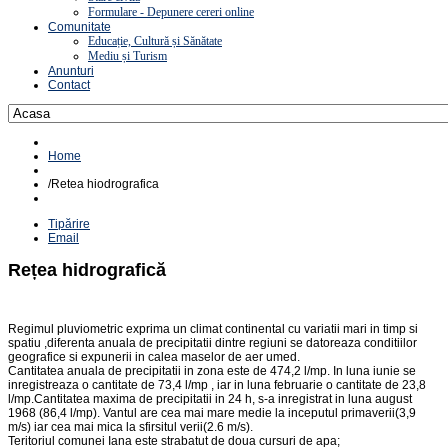
Formulare - Depunere cereri online
Comunitate
Educație, Cultură și Sănătate
Mediu și Turism
Anunturi
Contact
Home
/
Retea hiodrografica
Tipărire
Email
Rețea hidrografică
Regimul pluviometric exprima un climat continental cu variatii mari in timp si
spatiu ,diferenta anuala de precipitatii dintre regiuni se datoreaza conditiilor
geografice si expunerii in calea maselor de aer umed.
Cantitatea anuala de precipitatii in zona este de 474,2 l/mp. In luna iunie se
inregistreaza o cantitate de 73,4 l/mp , iar in luna februarie o cantitate de 23,8
l/mp.Cantitatea maxima de precipitatii in 24 h, s-a inregistrat in luna august
1968 (86,4 l/mp). Vantul are cea mai mare medie la inceputul primaverii(3,9
m/s) iar cea mai mica la sfirsitul verii(2.6 m/s).
Teritoriul comunei Iana este strabatut de doua cursuri de apa;