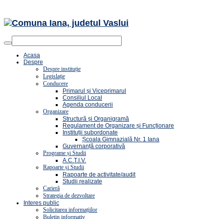
Acasa
Despre
Despre instituție
Legislație
Conducere
Primarul și Viceprimarul
Consiliul Local
Agenda conducerii
Organizare
Structură și Organigramă
Regulament de Organizare și Funcționare
Instituții subordonate
Școala Gimnazială Nr. 1 Iana
Guvernanță corporativă
Programe și Studii
A.C.T.I.V.
Rapoarte și Studii
Rapoarte de activitate/audit
Studii realizate
Carieră
Strategia de dezvoltare
Interes public
Solicitarea informațiilor
Buletin informativ