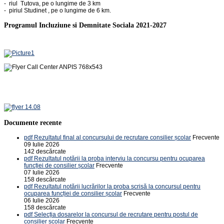
- riul Tutova, pe o lungime de 3 km
- piriul Studinet , pe o lungime de 6 km.
Programul Incluziune si Demnitate Sociala 2021-2027
Documente recente
pdf
Rezultatul final al concursului de recrutare consilier școlar
Frecvente
09 Iulie 2026
142 descărcate
pdf
Rezultatul notării la proba interviu la concursu pentru ocuparea
funcției de consilier școlar
Frecvente
07 Iulie 2026
158 descărcate
pdf
Rezultatul notării lucrărilor la proba scrisă la concursul pentru
ocuparea funcției de consilier școlar
Frecvente
06 Iulie 2026
158 descărcate
pdf
Selecția dosarelor la concursul de recrutare pentru postul de
consilier școlar
Frecvente