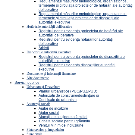
Regulamentul măsurilor metodologice, organizatorice,
termenele și circulația proiectelor de hotărâri ale autorității
deliberative
Regulamentul măsurilor metodologice, organizatorice,
termenele și circulația proiectelor de dispoziții ale
autorității executive
Hotărârile autorității deliberative
Registrul pentru evidenţa proiectelor de hotărâri ale
autorității deliberative
Registrul pentru evidența hotărârilor autorității
deliberative
Arhivă
Dispozițiile autorității executive
Registrul pentru evidența proiectelor de dispoziții ale
autorității executive
Registrul pentru evidența dispozițiilor autorității
executive
Documente și informații financiare
Alte documente
Servicii publice
Urbanism și Dezvoltare
Planuri urbanistice (PUG/PUZ/PUD)
Autorizații de construire/desființare și
Certificate de urbanism
Asistență socială
Ajutor de încălzire
Ajutor social
Alocații de susținere a familiei
Tichete sociale pentru grădinița
Venitul Minim de Incluziune
Plata taxelor și impozitelor
Stare civilă