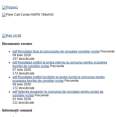
Documente recente
pdf
Rezultatul final al concursului de recrutare consilier școlar
Frecvente
09 Iulie 2026
157 descărcate
pdf
Rezultatul notării la proba interviu la concursu pentru ocuparea
funcției de consilier școlar
Frecvente
07 Iulie 2026
172 descărcate
pdf
Rezultatul notării lucrărilor la proba scrisă la concursul pentru
ocuparea funcției de consilier școlar
Frecvente
06 Iulie 2026
172 descărcate
pdf
Selecția dosarelor la concursul de recrutare pentru postul de
consilier școlar
Frecvente
01 Iulie 2026
211 descărcate
Informații comună