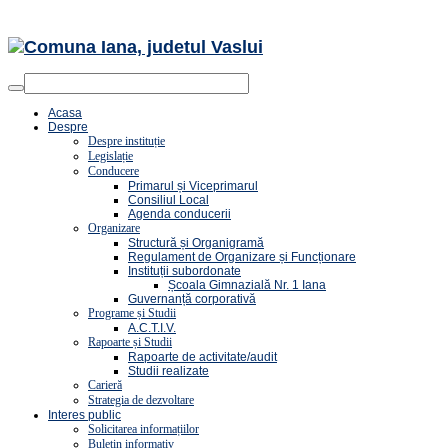
Acasa
Despre
Despre instituție
Legislație
Conducere
Primarul și Viceprimarul
Consiliul Local
Agenda conducerii
Organizare
Structură și Organigramă
Regulament de Organizare și Funcționare
Instituții subordonate
Școala Gimnazială Nr. 1 Iana
Guvernanță corporativă
Programe și Studii
A.C.T.I.V.
Rapoarte și Studii
Rapoarte de activitate/audit
Studii realizate
Carieră
Strategia de dezvoltare
Interes public
Solicitarea informațiilor
Buletin informativ