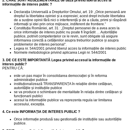
2. CARE SUNT REGLEMENTĂRILE de bază privind liberul acces la
informațiile de interes public ?
Declarația Universală a Drepturilor Omului, art. 19: „Orice persoană are
dreptul la libertatea opiniei și a expresiei; acest drept include libertatea
de a susține opinii fără nici o interferență și de a căuta, primi și răspândi
informații și idei prin orice mijloace, indiferent de frontiere.”
Constituția României, art. 31 : „Dreptul persoanei de a avea aces la
orice informație de interes public nu poate fi îngrădit … Autoritățile
publice, potrivit competențelor ce le revin, sunt obligate să asigure
informarea corectă a cetățenilor asupra treburilor publice și asupra
problemelor de interes personal”.
Legea nr. 544/2001 privind liberul acces la informațiile de interes public
Normele metodologice privind aplicarea Legii nr. 544/2001
3. DE CE ESTE IMPORTANTĂ Legea privind accesul la informațiile de
interes public?
PENTRU CĂ:
este un pas major în consolidarea democrației și în reforma
administrației publice
instituționalizează TRANSPARENȚA în relațiile dintre cetățean,
autoritățile și instituțiile publice
se va produce o schimbare de mentalitate în relația dintre cetățean și
funcționarii publici
acesul la informațiile publice va reprezenta regula iar limitarea
accesului, excepția.
4. Ce este INFORMAȚIA DE INTERES PUBLIC ?
Orice informație produsă sau gestionată de instituțiile sau autoritățile
publice.