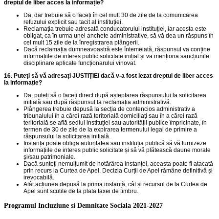
dreptul de liber acces la informație?
Da, dar trebuie să o faceți în cel mult 30 de zile de la comunicarea
refuzului explicit sau tacit al instituției.
Reclamația trebuie adresată conducatorului instituției, iar acesta este
obligat, ca în urma unei anchete administrative, să vă dea un răspuns în
cel mult 15 zile de la înregistrarea plângerii.
Dacă reclamația dumneavoastră este întemeiată, răspunsul va conține
informațiile de interes public solicitate inițial și va menționa sancțiunile
disciplinare aplicate funcționarului vinovat.
16. Puteți să vă adresați JUSTIȚIEI dacă v-a fost lezat dreptul de liber acces
la informație?
Da, puteți să o faceți direct după așteptarea răspunsului la solicitarea
inițială sau după răspunsul la reclamația administrativă.
Plângerea trebuie depusă la secția de contencios administrativ a
tribunalului în a cărei rază teritorială domiciliați sau în a cărei rază
teritorială se află sediul instituției sau autorității publice împricinate, în
termen de 30 de zile de la expirarea termenului legal de primire a
răspunsului la solicitarea inițială.
Instanța poate obliga autoritatea sau instituția publică să vă furnizeze
informațiile de interes public solicitate și să vă plătească daune morale
și/sau patrimoniale.
Dacă sunteți nemulțumit de hotărârea instanței, aceasta poate fi atacată
prin recurs la Curtea de Apel. Decizia Curții de Apel rămâne definitivă și
irevocabilă.
Atât acțiunea depusă la prima instanță, cât și recursul de la Curtea de
Apel sunt scutite de la plata taxei de timbru.
Programul Incluziune si Demnitate Sociala 2021-2027