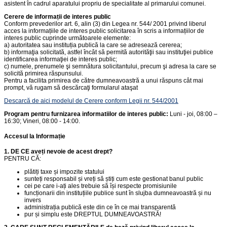
asistent în cadrul aparatului propriu de specialitate al primarului comunei.
Cerere de informații de interes public
Conform prevederilor art. 6, alin (3) din Legea nr. 544/ 2001 privind liberul
acces la informațiile de interes public solicitarea în scris a informațiilor de
interes public cuprinde următoarele elemente:
a) autoritatea sau instituția publică la care se adresează cererea;
b) informaţia solicitată, astfel încât să permită autorităţii sau instituţiei publice
identificarea informaţiei de interes public;
c) numele, prenumele şi semnătura solicitantului, precum şi adresa la care se
solicită primirea răspunsului.
Pentru a facilita primirea de către dumneavoastră a unui răspuns cât mai
prompt, vă rugam să descărcaţi formularul ataşat
Descarcă de aici modelul de Cerere conform Legii nr. 544/2001
Program pentru furnizarea informatiilor de interes public:
Luni - joi, 08:00 –
16:30; Vineri, 08:00 - 14:00.
Accesul la Informație
1. DE CE aveți nevoie de acest drept?
PENTRU CĂ:
plătiți taxe și impozite statului
sunteți responsabil și vreți să știți cum este gestionat banul public
cei pe care i-ați ales trebuie să își respecte promisiunile
funcționarii din instituțiile publice sunt în slujba dumneavoastră și nu
invers
administrația publică este din ce în ce mai transparentă
pur și simplu este DREPTUL DUMNEAVOASTRĂ!