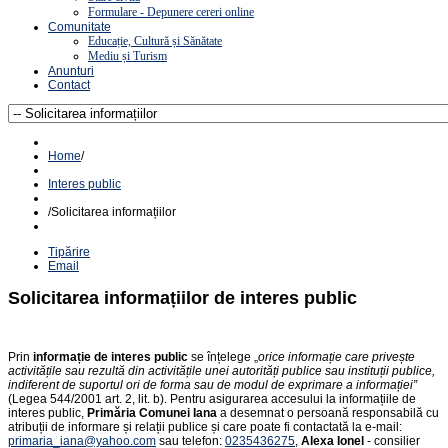
Formulare - Depunere cereri online
Comunitate
Educație, Cultură și Sănătate
Mediu și Turism
Anunturi
Contact
Home
/
Interes public
/
Solicitarea informațiilor
Tipărire
Email
Solicitarea informațiilor de interes public
Prin
informație de interes public
se înțelege „
orice informație care privește
activitățile sau rezultă din activitățile unei autorități publice sau instituții publice,
indiferent de suportul ori de forma sau de modul de exprimare a informației”
(Legea 544/2001 art. 2, lit. b). Pentru asigurarea accesului la informațiile de
interes public,
Primăria Comunei Iana
a desemnat o persoană responsabilă cu
atribuții de informare și relații publice și care poate fi contactată la e-mail:
primaria_iana@yahoo.com
sau telefon:
0235436275
,
Alexa Ionel
- consilier