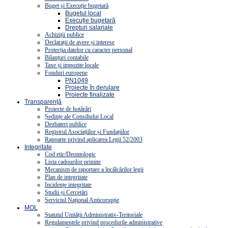
Buget și Execuție bugetară
Bugetul local
Execuție bugetară
Drepturi salariale
Achiziții publice
Declarații de avere și interese
Protecția datelor cu caracter personal
Bilanțuri contabile
Taxe și impozite locale
Fonduri europene
PN1049
Proiecte în derulare
Proiecte finalizate
Transparență
Proiecte de hotărâri
Ședințe ale Consiliului Local
Dezbateri publice
Registrul Asociațiilor și Fundațiilor
Rapoarte privind aplicarea Legii 52/2003
Integritate
Cod etic/Deontologic
Lista cadourilor primite
Mecanism de raportare a încălcărilor legii
Plan de integritate
Incidențe integritate
Studii și Cercetări
Serviciul Național Anticorupție
MOL
Statutul Unității Administrativ-Teritoriale
Regulamentele privind procedurile administrative