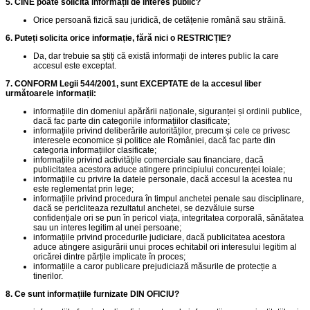
5. CINE poate solicita informații de interes public?
Orice persoană fizică sau juridică, de cetățenie română sau străină.
6. Puteți solicita orice informație, fără nici o RESTRICȚIE?
Da, dar trebuie sa știți că există informații de interes public la care
accesul este exceptat.
7. CONFORM Legii 544/2001, sunt EXCEPTATE de la accesul liber
următoarele informații:
informațiile din domeniul apărării naționale, siguranței și ordinii publice,
dacă fac parte din categoriile informațiilor clasificate;
informațiile privind deliberările autorităților, precum și cele ce privesc
interesele economice și politice ale României, dacă fac parte din
categoria informațiilor clasificate;
informațiile privind activitățile comerciale sau financiare, dacă
publicitatea acestora aduce atingere principiului concurenței loiale;
informațiile cu privire la datele personale, dacă accesul la acestea nu
este reglementat prin lege;
informațiile privind procedura în timpul anchetei penale sau disciplinare,
dacă se pericliteaza rezultatul anchetei, se dezvăluie surse
confidențiale ori se pun în pericol viața, integritatea corporală, sănătatea
sau un interes legitim al unei persoane;
informațiile privind procedurile judiciare, dacă publicitatea acestora
aduce atingere asigurării unui proces echitabil ori interesului legitim al
oricărei dintre părțile implicate în proces;
informațiile a caror publicare prejudiciază măsurile de protecție a
tinerilor.
8. Ce sunt informațiile furnizate DIN OFICIU?