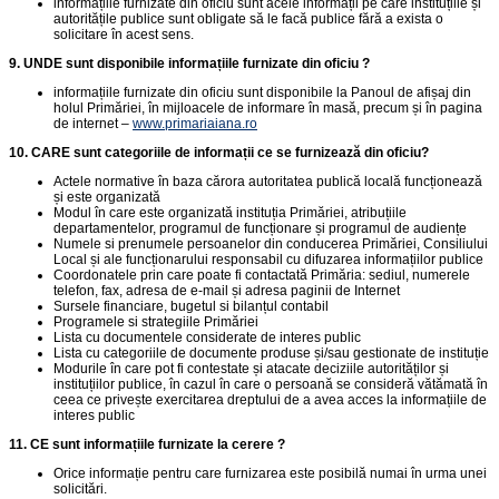
informațiile furnizate din oficiu sunt acele informații pe care instituțiile și
autoritățile publice sunt obligate să le facă publice fără a exista o
solicitare în acest sens.
9. UNDE sunt disponibile informațiile furnizate din oficiu ?
informațiile furnizate din oficiu sunt disponibile la Panoul de afișaj din
holul Primăriei, în mijloacele de informare în masă, precum și în pagina
de internet –
www.primariaiana.ro
10. CARE sunt categoriile de informații ce se furnizează din oficiu?
Actele normative în baza cărora autoritatea publică locală funcționează
și este organizată
Modul în care este organizată instituția Primăriei, atribuțiile
departamentelor, programul de funcționare și programul de audiențe
Numele si prenumele persoanelor din conducerea Primăriei, Consiliului
Local și ale funcționarului responsabil cu difuzarea informațiilor publice
Coordonatele prin care poate fi contactată Primăria: sediul, numerele
telefon, fax, adresa de e-mail și adresa paginii de Internet
Sursele financiare, bugetul si bilanțul contabil
Programele si strategiile Primăriei
Lista cu documentele considerate de interes public
Lista cu categoriile de documente produse și/sau gestionate de instituție
Modurile în care pot fi contestate și atacate deciziile autorităților și
instituțiilor publice, în cazul în care o persoană se consideră vătămată în
ceea ce privește exercitarea dreptului de a avea acces la informațiile de
interes public
11. CE sunt informațiile furnizate la cerere ?
Orice informație pentru care furnizarea este posibilă numai în urma unei
solicitări.