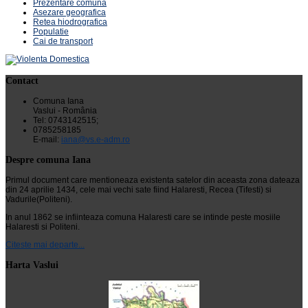
Prezentare comuna
Asezare geografica
Retea hiodrografica
Populatie
Cai de transport
Contact
Comuna Iana
Vaslui - România
Tel: 0743142515;
0785258185
E-mail:
iana@vs.e-adm.ro
Despre comuna Iana
Primul document care mentioneaza existenta satelor din aceasta zona dateaza
din 24 aprilie 1434, cele mai vechi sate fiind Halaresti, Recea (Tifesti) si
Vadurile(Politeni).
In anul 1862 se infiinteaza comuna Halaresti care se intinde peste mosiile
Halaresti si Politeni.
Citeste mai departe...
Harta Vaslui