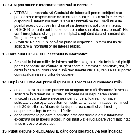
12. CUM poți obține o informație furnizată la cerere ?
VERBAL, adresandu-vă Centrului de informații pentru cetățeni sau
persoanelor responsabile de informare publică. În cazul în care este
disponibilă, informația solicitată va fi furnizată pe loc. Dacă nu este
posibil acest lucru, veți fi îndrumat să depuneți o solicitare în scris.
ÎN SCRIS, cererile pot fi pe suport de hârtie sau electronic (e-mail). Ele
vor fi înregistrate și veți primi o recipisă conținând data și numărul de
înregistrare a cererii
Biroul de Relații Publice vă va pune la dispoziție un formular tip de
solicitare a informațiilor de interes public.
13. Care sunt COSTURILE accesului la informație?
Accesul la informațiile de interes public este gratuit. Nu trebuie să platiți
pentru serviciile de căutare și identificare a informației solicitate, dar, în
cazul în care solicitați copii după documente oficiale, trebuie să suportați
contravaloarea serviciilor de copiere.
14. După CÂT TIMP veți primi răspunsul la solicitarea dumneavoastră?
autoritățile și instituțiile publice au obligația de a vă răspunde în scris la
solicitare în termen de 10 zile lucrătoare de la depunerea cererii.
în cazul în care durata necesară pentru identificarea informației
solicitate depășește acest termen, solicitantul va primi răspunsul în cel
mult 30 de zile lucrătoare de la depunerea cererii și va fi înștiințat
despre acest fapt în cel mult 10 zile.
dacă informația pe care o solicitați este considerată a fi o informație
exceptată de la liberul acces, în cel mult 5 zile lucrătoare veți fi înștiințat
în scris despre acest fapt.
15. Puteți depune o RECLAMAȚIE când considerați că v-a fost încălcat