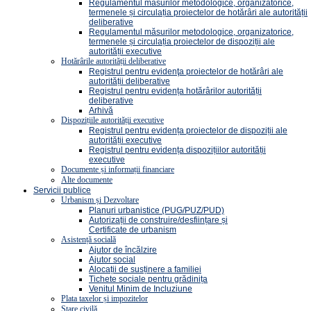
Regulamentul măsurilor metodologice, organizatorice,
termenele și circulația proiectelor de hotărâri ale autorității
deliberative
Regulamentul măsurilor metodologice, organizatorice,
termenele și circulația proiectelor de dispoziții ale
autorității executive
Hotărârile autorității deliberative
Registrul pentru evidenţa proiectelor de hotărâri ale
autorității deliberative
Registrul pentru evidența hotărârilor autorității
deliberative
Arhivă
Dispozițiile autorității executive
Registrul pentru evidența proiectelor de dispoziții ale
autorității executive
Registrul pentru evidența dispozițiilor autorității
executive
Documente și informații financiare
Alte documente
Servicii publice
Urbanism și Dezvoltare
Planuri urbanistice (PUG/PUZ/PUD)
Autorizații de construire/desființare și
Certificate de urbanism
Asistență socială
Ajutor de încălzire
Ajutor social
Alocații de susținere a familiei
Tichete sociale pentru grădinița
Venitul Minim de Incluziune
Plata taxelor și impozitelor
Stare civilă