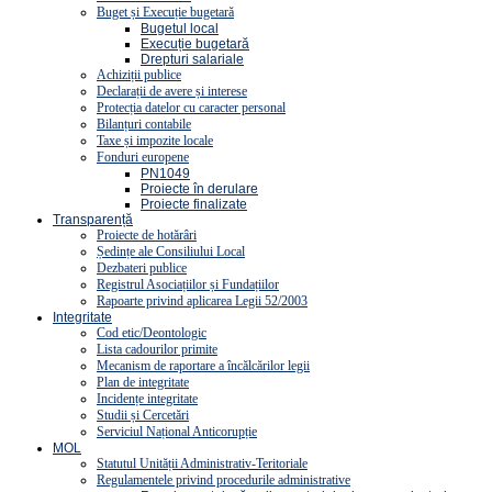
Buget și Execuție bugetară
Bugetul local
Execuție bugetară
Drepturi salariale
Achiziții publice
Declarații de avere și interese
Protecția datelor cu caracter personal
Bilanțuri contabile
Taxe și impozite locale
Fonduri europene
PN1049
Proiecte în derulare
Proiecte finalizate
Transparență
Proiecte de hotărâri
Ședințe ale Consiliului Local
Dezbateri publice
Registrul Asociațiilor și Fundațiilor
Rapoarte privind aplicarea Legii 52/2003
Integritate
Cod etic/Deontologic
Lista cadourilor primite
Mecanism de raportare a încălcărilor legii
Plan de integritate
Incidențe integritate
Studii și Cercetări
Serviciul Național Anticorupție
MOL
Statutul Unității Administrativ-Teritoriale
Regulamentele privind procedurile administrative