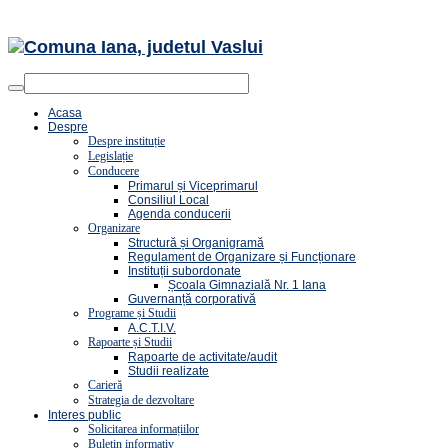
Acasa
Despre
Despre instituție
Legislație
Conducere
Primarul și Viceprimarul
Consiliul Local
Agenda conducerii
Organizare
Structură și Organigramă
Regulament de Organizare și Funcționare
Instituții subordonate
Școala Gimnazială Nr. 1 Iana
Guvernanță corporativă
Programe și Studii
A.C.T.I.V.
Rapoarte și Studii
Rapoarte de activitate/audit
Studii realizate
Carieră
Strategia de dezvoltare
Interes public
Solicitarea informațiilor
Buletin informativ