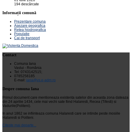
194 descărcate
Informații comună
Prezentare comuna
Asezare geografica
Retea hiodrografica
Populatie
Cai de transport
Contact
Comuna Iana
Vaslui - România
Tel: 0743142515;
0785258185
E-mail:
iana@vs.e-adm.ro
Despre comuna Iana
Primul document care mentioneaza existenta satelor din aceasta zona dateaza
din 24 aprilie 1434, cele mai vechi sate fiind Halaresti, Recea (Tifesti) si
Vadurile(Politeni).
In anul 1862 se infiinteaza comuna Halaresti care se intinde peste mosiile
Halaresti si Politeni.
Citeste mai departe...