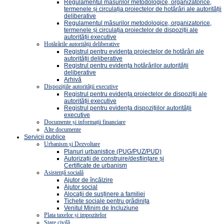
Regulamentul măsurilor metodologice, organizatorice,
termenele și circulația proiectelor de hotărâri ale autorității
deliberative
Regulamentul măsurilor metodologice, organizatorice,
termenele și circulația proiectelor de dispoziții ale
autorității executive
Hotărârile autorității deliberative
Registrul pentru evidenţa proiectelor de hotărâri ale
autorității deliberative
Registrul pentru evidența hotărârilor autorității
deliberative
Arhivă
Dispozițiile autorității executive
Registrul pentru evidența proiectelor de dispoziții ale
autorității executive
Registrul pentru evidența dispozițiilor autorității
executive
Documente și informații financiare
Alte documente
Servicii publice
Urbanism și Dezvoltare
Planuri urbanistice (PUG/PUZ/PUD)
Autorizații de construire/desființare și
Certificate de urbanism
Asistență socială
Ajutor de încălzire
Ajutor social
Alocații de susținere a familiei
Tichete sociale pentru grădinița
Venitul Minim de Incluziune
Plata taxelor și impozitelor
Stare civilă