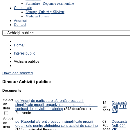
Formulare - Depunere cereri online
Comunitate
Educație, Cultură și Sănătate
Mediu și Turism
Anunturi
Contact
Home
/
Interes public
/
Achiziții publice
Download selected
Director
Achiziții publice
Documente
Select
pdf
Anunț de participare aferentă procedurii
15
Descarcă
an
simplificate proprii, organizate pentru atribuirea unui
Ian
(
pdf,
3.17
item
contract de servicii de catering
(248 descărcate)
2026
MB
)
Frecvente
Select
pdf
Raportul aferent procedurii simplificate proprii
03
Descarcă
an
organizate pentru atribuirtea contractului de catering
Feb
(
pdf,
694
item
(164 descărcate)
Frecvente
2026
KB
)