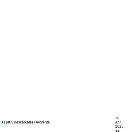
30
MB )
(465 descărcate)
Frecvente
Apr
2025
28