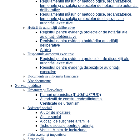
Regulamentul măsurilor metodologice, organizatorice,
termenele și circulația proiectelor de hotărâri ale autorității
deliberative
Regulamentul măsurilor metodologice, organizatorice,
termenele și circulația proiectelor de dispoziții ale
autorității executive
Hotărârile autorității deliberative
Registrul pentru evidenţa proiectelor de hotărâri ale
autorității deliberative
Registrul pentru evidența hotărârilor autorității
deliberative
Arhivă
Dispozițiile autorității executive
Registrul pentru evidența proiectelor de dispoziții ale
autorității executive
Registrul pentru evidența dispozițiilor autorității
executive
Documente și informații financiare
Alte documente
Servicii publice
Urbanism și Dezvoltare
Planuri urbanistice (PUG/PUZ/PUD)
Autorizații de construire/desființare și
Certificate de urbanism
Asistență socială
Ajutor de încălzire
Ajutor social
Alocații de susținere a familiei
Tichete sociale pentru grădinița
Venitul Minim de Incluziune
Plata taxelor și impozitelor
Stare civilă