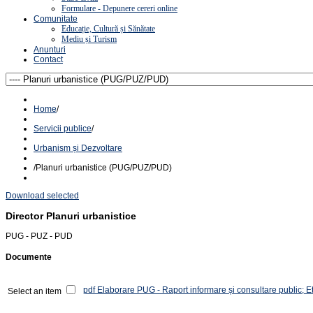
Formulare - Depunere cereri online
Comunitate
Educație, Cultură și Sănătate
Mediu și Turism
Anunturi
Contact
Home
/
Servicii publice
/
Urbanism și Dezvoltare
/
Planuri urbanistice (PUG/PUZ/PUD)
Download selected
Director
Planuri urbanistice
PUG - PUZ - PUD
Documente
pdf
Elaborare PUG - Raport informare și consultare public; E
Select an item