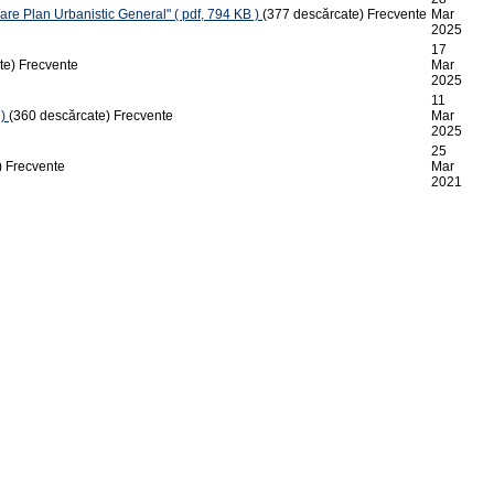
zare Plan Urbanistic General"
( pdf, 794 KB )
(377 descărcate)
Frecvente
Mar
2025
17
te)
Frecvente
Mar
2025
11
)
(360 descărcate)
Frecvente
Mar
2025
25
)
Frecvente
Mar
2021