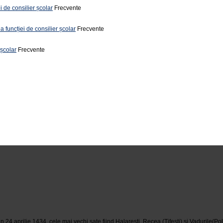
i de consilier școlar
Frecvente
a funcției de consilier școlar
Frecvente
 școlar
Frecvente
 aprilie 1434, cele mai vechi sate fiind Halaresti, Recea (Tifesti) si Vadurile(Poli