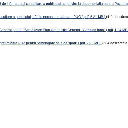
e informare și consultare a publicului, cu privire la documentația pentru "Actuali
nsultare a publicului, hărțile necesare elaboare PUG
( pdf, 6.21 MB )
(411 descărca
c General pentru "Actualizare Plan Urbanistic General - Comuna Iana"
( pdf, 1.24 MB 
 preliminare PUZ pentru "Amenajare sală de sport"
( pdf, 2.93 MB )
(684 descărcate