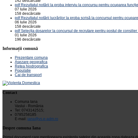
142 descărcate
pdf
Rezultatul notării la proba interviu la concursu pentru ocuparea funcție
07 Iulie 2026
158 descărcate
pdf
Rezultatul notării lucrărilor la proba scrisă la concursul pentru ocupare
06 Iulie 2026
158 descărcate
pdf
Selecția dosarelor la concursul de recrutare pentru postul de consilier
01 Iulie 2026
196 descărcate
Informații comună
Prezentare comuna
Asezare geografica
Retea hiodrografica
Populatie
Cai de transport
Contact
Comuna Iana
Vaslui - România
Tel: 0743142515;
0785258185
E-mail:
iana@vs.e-adm.ro
Despre comuna Iana
Primul document care mentioneaza existenta satelor din aceasta zona dateaza din 24