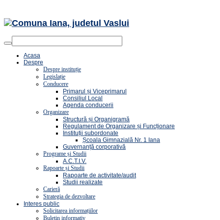
Acasa
Despre
Despre instituție
Legislație
Conducere
Primarul și Viceprimarul
Consiliul Local
Agenda conducerii
Organizare
Structură și Organigramă
Regulament de Organizare și Funcționare
Instituții subordonate
Școala Gimnazială Nr. 1 Iana
Guvernanță corporativă
Programe și Studii
A.C.T.I.V.
Rapoarte și Studii
Rapoarte de activitate/audit
Studii realizate
Carieră
Strategia de dezvoltare
Interes public
Solicitarea informațiilor
Buletin informativ