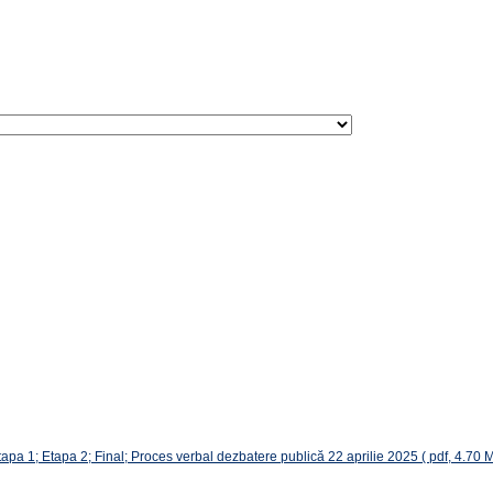
tapa 1; Etapa 2; Final; Proces verbal dezbatere publică 22 aprilie 2025
( pdf, 4.70 