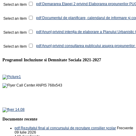
pdf
Demararea Etapei 2 privind Elaborarea propunerilor PUG d
Select an item
pdf
Documentul de planificare, calendarul de informare și co
Select an item
pdf
Anunț privind intenția de elaborare a Planului Urbanisti
Select an item
pdf
Anunț privind consultarea publicului asupra propunerilor
Select an item
Programul Incluziune si Demnitate Sociala 2021-2027
Documente recente
pdf
Rezultatul final al concursului de recrutare consilier școlar
Frecvente
09 Iulie 2026