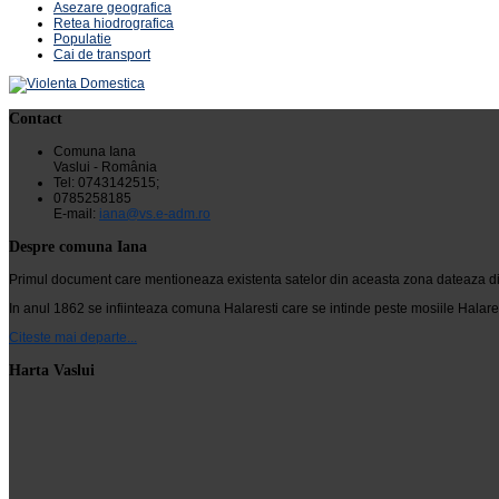
Asezare geografica
Retea hiodrografica
Populatie
Cai de transport
Contact
Comuna Iana
Vaslui - România
Tel: 0743142515;
0785258185
E-mail:
iana@vs.e-adm.ro
Despre comuna Iana
Primul document care mentioneaza existenta satelor din aceasta zona dateaza din 24
In anul 1862 se infiinteaza comuna Halaresti care se intinde peste mosiile Halarest
Citeste mai departe...
Harta Vaslui