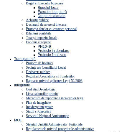
Buget și Execuție bugetară
Bugetul local
Execuție bugetară
Drepturi salariale
Achiziții publice
Declarații de avere și interese
Protecția datelor cu caracter personal
Bilanțuri contabile
Taxe și impozite locale
Fonduri europene
PN1049
Proiecte în derulare
Proiecte finalizate
Transparență
Proiecte de hotărâri
Ședințe ale Consiliului Local
Dezbateri publice
Registrul Asociațiilor și Fundațiilor
Rapoarte privind aplicarea Legii 52/2003
Integritate
Cod etic/Deontologic
Lista cadourilor primite
Mecanism de raportare a încălcărilor legii
Plan de integritate
Incidențe integritate
Studii și Cercetări
Serviciul Național Anticorupție
MOL
Statutul Unității Administrativ-Teritoriale
Regulamentele privind procedurile administrative