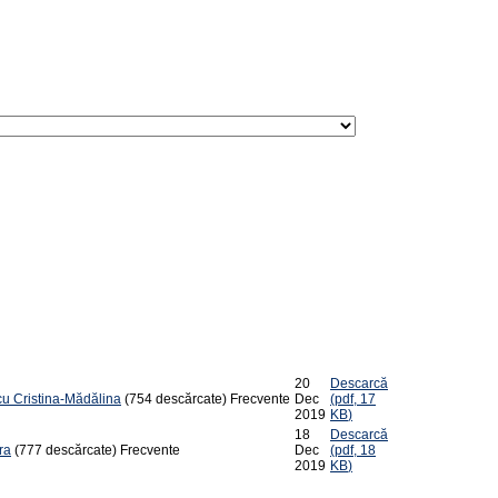
20
Descarcă
cu Cristina-Mădălina
(754 descărcate)
Frecvente
Dec
(
pdf,
17
2019
KB
)
18
Descarcă
ra
(777 descărcate)
Frecvente
Dec
(
pdf,
18
2019
KB
)