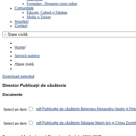
Formulare - Depunere cereri online
Comunitate
Educație, Cultură și Sănătate
Mediu și Turism
Anunturi
Contact
Home
/
Servicii publice
/
Stare civilă
Download selected
Director
Publicații de căsătorie
Documente
pdf
Publicație de căsătorie Bejenaru Alexandru-Vasile și Pet
Select an item
pdf
Publicație de căsătorie Năstase Marin Ion și Chivu Dumit
Select an item