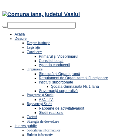
Acasa
Despre
Despre instituție
Legislație
Conducere
Primarul și Viceprimarul
Consiliul Local
Agenda conducerii
Organizare
Structură și Organigramă
Regulament de Organizare și Funcționare
Instituții subordonate
Școala Gimnazială Nr. 1 Iana
Guvernanță corporativă
Programe și Studii
A.C.T.I.V.
Rapoarte și Studii
Rapoarte de activitate/audit
Studii realizate
Carieră
Strategia de dezvoltare
Interes public
Solicitarea informațiilor
Buletin informativ