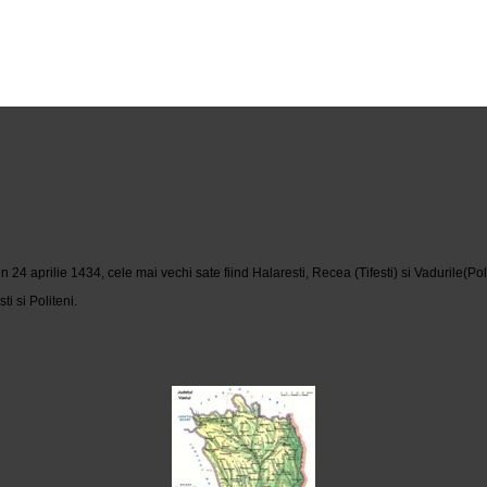
 aprilie 1434, cele mai vechi sate fiind Halaresti, Recea (Tifesti) si Vadurile(Poli
i si Politeni.