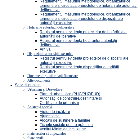
Regulamentul măsurilor metodologice, organizatorice,
termenele și circulația proiectelor de hotărâri ale autorității
deliberative
Regulamentul măsurilor metodologice, organizatorice,
termenele și circulația proiectelor de dispoziții ale
autorității executive
Hotărârile autorității deliberative
Registrul pentru evidenţa proiectelor de hotărâri ale
autorității deliberative
Registrul pentru evidența hotărârilor autorității
deliberative
Arhivă
Dispozițiile autorității executive
Registrul pentru evidența proiectelor de dispoziții ale
autorității executive
Registrul pentru evidența dispozițiilor autorității
executive
Documente și informații financiare
Alte documente
Servicii publice
Urbanism și Dezvoltare
Planuri urbanistice (PUG/PUZ/PUD)
Autorizații de construire/desființare și
Certificate de urbanism
Asistență socială
Ajutor de încălzire
Ajutor social
Alocații de susținere a familiei
Tichete sociale pentru grădinița
Venitul Minim de Incluziune
Plata taxelor și impozitelor
Stare civilă