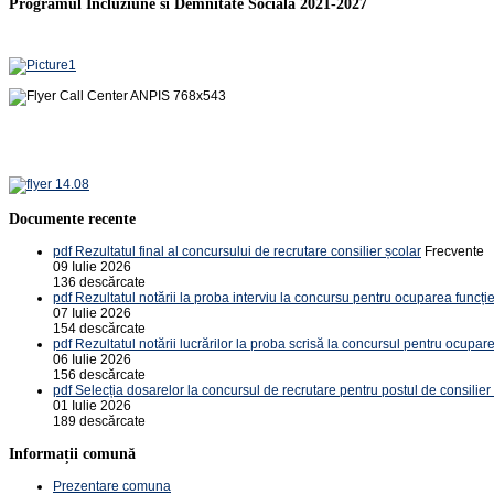
Programul Incluziune si Demnitate Sociala 2021-2027
Documente recente
pdf
Rezultatul final al concursului de recrutare consilier școlar
Frecvente
09 Iulie 2026
136 descărcate
pdf
Rezultatul notării la proba interviu la concursu pentru ocuparea funcție
07 Iulie 2026
154 descărcate
pdf
Rezultatul notării lucrărilor la proba scrisă la concursul pentru ocupare
06 Iulie 2026
156 descărcate
pdf
Selecția dosarelor la concursul de recrutare pentru postul de consilier
01 Iulie 2026
189 descărcate
Informații comună
Prezentare comuna