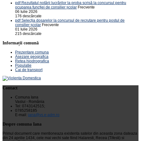
pdf
Rezultatul notării lucrărilor la proba scrisă la concursul pentru
ocuparea funcției de consilier școlar
Frecvente
06 Iulie 2026
176 descărcate
pdf
Selecția dosarelor la concursul de recrutare pentru postul de
consilier școlar
Frecvente
01 Iulie 2026
215 descărcate
Informații comună
Prezentare comuna
Asezare geografica
Retea hiodrografica
Populatie
Cai de transport
Contact
Comuna Iana
Vaslui - România
Tel: 0743142515;
0785258185
E-mail:
iana@vs.e-adm.ro
Despre comuna Iana
Primul document care mentioneaza existenta satelor din aceasta zona dateaza
din 24 aprilie 1434, cele mai vechi sate fiind Halaresti, Recea (Tifesti) si