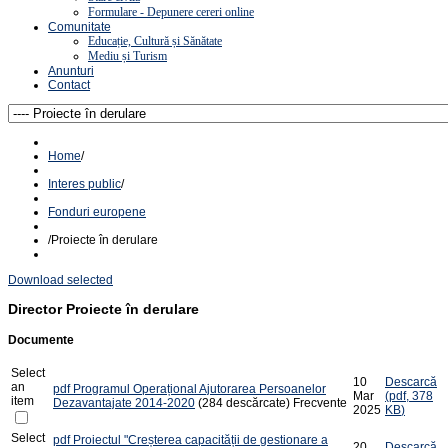
Formulare - Depunere cereri online
Comunitate
Educație, Cultură și Sănătate
Mediu și Turism
Anunturi
Contact
Home
/
Interes public
/
Fonduri europene
/
Proiecte în derulare
Download selected
Director
Proiecte în derulare
Documente
Select
10
Descarcă
an
pdf
Programul Operațional Ajutorarea Persoanelor
Mar
(
pdf,
378
item
Dezavantajate 2014-2020
(284 descărcate)
Frecvente
2025
KB
)
Select
pdf
Proiectul "Creșterea capacității de gestionare a
20
Descarcă