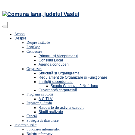
Acasa
Despre
Despre instituție
Legislație
Conducere
Primarul și Viceprimarul
Consiliul Local
Agenda conducerii
Organizare
Structură și Organigramă
Regulament de Organizare și Funcționare
Instituții subordonate
Școala Gimnazială Nr. 1 Iana
Guvernanță corporativă
Programe și Studii
A.C.T.I.V.
Rapoarte și Studii
Rapoarte de activitate/audit
Studii realizate
Carieră
Strategia de dezvoltare
Interes public
Solicitarea informațiilor
Buletin informativ