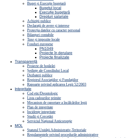
Buget și Execuție bugetară
Bugetul local
Execuție bugetară
Drepturi salariale
Achiziții publice
Declarații de avere și interese
Protecția datelor cu caracter personal
Bilanțuri contabile
Taxe și impozite locale
Fonduri europene
PN1049
Proiecte în derulare
Proiecte finalizate
Transparență
Proiecte de hotărâri
Ședințe ale Consiliului Local
Dezbateri publice
Registrul Asociațiilor și Fundațiilor
Rapoarte privind aplicarea Legii 52/2003
Integritate
Cod etic/Deontologic
Lista cadourilor primite
Mecanism de raportare a încălcărilor legii
Plan de integritate
Incidențe integritate
Studii și Cercetări
Serviciul Național Anticorupție
MOL
Statutul Unității Administrativ-Teritoriale
Regulamentele privind procedurile administrative