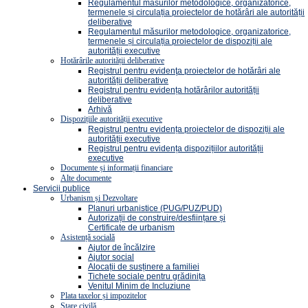
Regulamentul măsurilor metodologice, organizatorice,
termenele și circulația proiectelor de hotărâri ale autorității
deliberative
Regulamentul măsurilor metodologice, organizatorice,
termenele și circulația proiectelor de dispoziții ale
autorității executive
Hotărârile autorității deliberative
Registrul pentru evidenţa proiectelor de hotărâri ale
autorității deliberative
Registrul pentru evidența hotărârilor autorității
deliberative
Arhivă
Dispozițiile autorității executive
Registrul pentru evidența proiectelor de dispoziții ale
autorității executive
Registrul pentru evidența dispozițiilor autorității
executive
Documente și informații financiare
Alte documente
Servicii publice
Urbanism și Dezvoltare
Planuri urbanistice (PUG/PUZ/PUD)
Autorizații de construire/desființare și
Certificate de urbanism
Asistență socială
Ajutor de încălzire
Ajutor social
Alocații de susținere a familiei
Tichete sociale pentru grădinița
Venitul Minim de Incluziune
Plata taxelor și impozitelor
Stare civilă