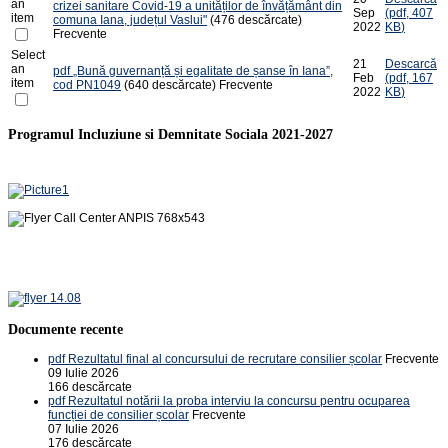
an
crizei sanitare Covid-19 a unităților de învățământ din
Sep
(
pdf,
407
item
comuna Iana, județul Vaslui"
(476 descărcate)
2022
KB
)
Frecvente
Select
21
Descarcă
an
pdf
„Bună guvernanță și egalitate de șanse în Iana”,
Feb
(
pdf,
167
item
cod PN1049
(640 descărcate)
Frecvente
2022
KB
)
Programul Incluziune si Demnitate Sociala 2021-2027
Documente recente
pdf
Rezultatul final al concursului de recrutare consilier școlar
Frecvente
09 Iulie 2026
166 descărcate
pdf
Rezultatul notării la proba interviu la concursu pentru ocuparea
funcției de consilier școlar
Frecvente
07 Iulie 2026
176 descărcate