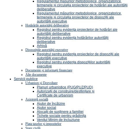
Regulamentul măsurilor metodologice, organizatorice,
termenele și circulația proiectelor de hotărâri ale autorității
deliberative
Regulamentul măsurilor metodologice, organizatorice,
termenele și circulația proiectelor de dispoziții ale
autorității executive
Hotărârile autorității deliberative
Registrul pentru evidenţa proiectelor de hotărâri ale
autorității deliberative
Registrul pentru evidența hotărârilor autorității
deliberative
Arhivă
Dispozițiile autorității executive
Registrul pentru evidența proiectelor de dispoziții ale
autorității executive
Registrul pentru evidența dispozițiilor autorității
executive
Documente și informații financiare
Alte documente
Servicii publice
Urbanism și Dezvoltare
Planuri urbanistice (PUG/PUZ/PUD)
Autorizații de construire/desființare și
Certificate de urbanism
Asistență socială
Ajutor de încălzire
Ajutor social
Alocații de susținere a familiei
Tichete sociale pentru grădinița
Venitul Minim de Incluziune
Plata taxelor și impozitelor
Stare civilă