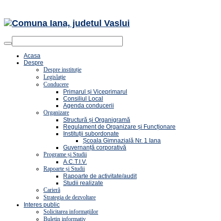
Acasa
Despre
Despre instituție
Legislație
Conducere
Primarul și Viceprimarul
Consiliul Local
Agenda conducerii
Organizare
Structură și Organigramă
Regulament de Organizare și Funcționare
Instituții subordonate
Școala Gimnazială Nr. 1 Iana
Guvernanță corporativă
Programe și Studii
A.C.T.I.V.
Rapoarte și Studii
Rapoarte de activitate/audit
Studii realizate
Carieră
Strategia de dezvoltare
Interes public
Solicitarea informațiilor
Buletin informativ