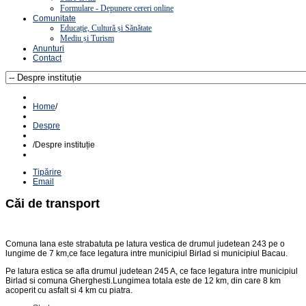
Formulare - Depunere cereri online
Comunitate
Educație, Cultură și Sănătate
Mediu și Turism
Anunturi
Contact
Home
/
Despre
/
Despre instituție
Tipărire
Email
Căi de transport
Comuna Iana este strabatuta pe latura vestica de drumul judetean 243 pe o
lungime de 7 km,ce face legatura intre municipiul Birlad si municipiul Bacau.
Pe latura estica se afla drumul judetean 245 A, ce face legatura intre municipiul
Birlad si comuna Gherghesti.Lungimea totala este de 12 km, din care 8 km
acoperit cu asfalt si 4 km cu piatra.