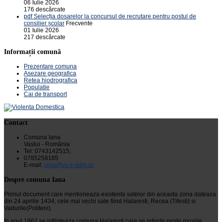
06 Iulie 2026
176 descărcate
pdf
Selecția dosarelor la concursul de recrutare pentru postul de
consilier școlar
Frecvente
01 Iulie 2026
217 descărcate
Informații comună
Prezentare comuna
Asezare geografica
Retea hiodrografica
Populatie
Cai de transport
Contact
Comuna Iana
Vaslui - România
Tel: 0743142515;
0785258185
E-mail:
iana@vs.e-adm.ro
Despre comuna Iana
Primul document care mentioneaza existenta satelor din aceasta zona dateaza
din 24 aprilie 1434, cele mai vechi sate fiind Halaresti, Recea (Tifesti) si
Vadurile(Politeni).
In anul 1862 se infiinteaza comuna Halaresti care se intinde peste mosiile