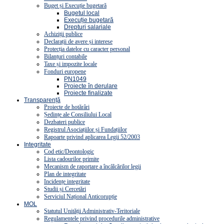
Buget și Execuție bugetară
Bugetul local
Execuție bugetară
Drepturi salariale
Achiziții publice
Declarații de avere și interese
Protecția datelor cu caracter personal
Bilanțuri contabile
Taxe și impozite locale
Fonduri europene
PN1049
Proiecte în derulare
Proiecte finalizate
Transparență
Proiecte de hotărâri
Ședințe ale Consiliului Local
Dezbateri publice
Registrul Asociațiilor și Fundațiilor
Rapoarte privind aplicarea Legii 52/2003
Integritate
Cod etic/Deontologic
Lista cadourilor primite
Mecanism de raportare a încălcărilor legii
Plan de integritate
Incidențe integritate
Studii și Cercetări
Serviciul Național Anticorupție
MOL
Statutul Unității Administrativ-Teritoriale
Regulamentele privind procedurile administrative