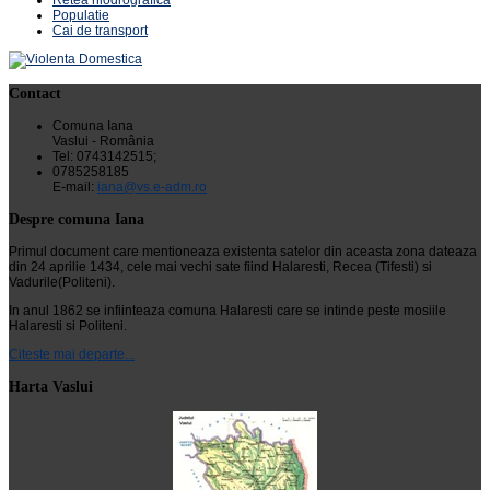
Populatie
Cai de transport
Contact
Comuna Iana
Vaslui - România
Tel: 0743142515;
0785258185
E-mail:
iana@vs.e-adm.ro
Despre comuna Iana
Primul document care mentioneaza existenta satelor din aceasta zona dateaza
din 24 aprilie 1434, cele mai vechi sate fiind Halaresti, Recea (Tifesti) si
Vadurile(Politeni).
In anul 1862 se infiinteaza comuna Halaresti care se intinde peste mosiile
Halaresti si Politeni.
Citeste mai departe...
Harta Vaslui