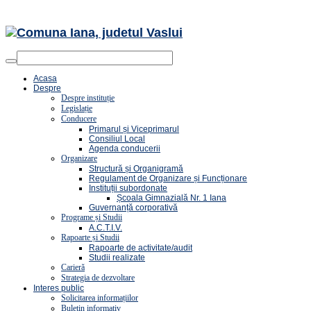
Acasa
Despre
Despre instituție
Legislație
Conducere
Primarul și Viceprimarul
Consiliul Local
Agenda conducerii
Organizare
Structură și Organigramă
Regulament de Organizare și Funcționare
Instituții subordonate
Școala Gimnazială Nr. 1 Iana
Guvernanță corporativă
Programe și Studii
A.C.T.I.V.
Rapoarte și Studii
Rapoarte de activitate/audit
Studii realizate
Carieră
Strategia de dezvoltare
Interes public
Solicitarea informațiilor
Buletin informativ