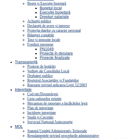
Buget și Execuție bugetară
Bugetul local
Execuție bugetară
Drepturi salariale
Achiziții publice
Declarații de avere și interese
Protecția datelor cu caracter personal
Bilanțuri contabile
Taxe și impozite locale
Fonduri europene
PN1049
Proiecte în derulare
Proiecte finalizate
Transparență
Proiecte de hotărâri
Ședințe ale Consiliului Local
Dezbateri publice
Registrul Asociațiilor și Fundațiilor
Rapoarte privind aplicarea Legii 52/2003
Integritate
Cod etic/Deontologic
Lista cadourilor primite
Mecanism de raportare a încălcărilor legii
Plan de integritate
Incidențe integritate
Studii și Cercetări
Serviciul Național Anticorupție
MOL
Statutul Unității Administrativ-Teritoriale
Regulamentele privind procedurile administrative