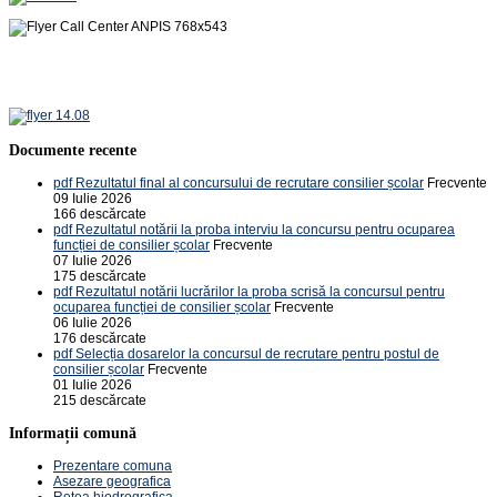
Documente recente
pdf
Rezultatul final al concursului de recrutare consilier școlar
Frecvente
09 Iulie 2026
166 descărcate
pdf
Rezultatul notării la proba interviu la concursu pentru ocuparea
funcției de consilier școlar
Frecvente
07 Iulie 2026
175 descărcate
pdf
Rezultatul notării lucrărilor la proba scrisă la concursul pentru
ocuparea funcției de consilier școlar
Frecvente
06 Iulie 2026
176 descărcate
pdf
Selecția dosarelor la concursul de recrutare pentru postul de
consilier școlar
Frecvente
01 Iulie 2026
215 descărcate
Informații comună
Prezentare comuna
Asezare geografica
Retea hiodrografica