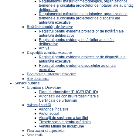
Regulamentul măsurilor metodologice, organizatorice,
termenele și circulația proiectelor de hotărâri ale autorității
deliberative
Regulamentul măsurilor metodologice, organizatorice,
termenele și circulația proiectelor de dispoziții ale
autorității executive
Hotărârile autorității deliberative
Registrul pentru evidenţa proiectelor de hotărâri ale
autorității deliberative
Registrul pentru evidența hotărârilor autorității
deliberative
Arhivă
Dispozițiile autorității executive
Registrul pentru evidența proiectelor de dispoziții ale
autorității executive
Registrul pentru evidența dispozițiilor autorității
executive
Documente și informații financiare
Alte documente
Servicii publice
Urbanism și Dezvoltare
Planuri urbanistice (PUG/PUZ/PUD)
Autorizații de construire/desființare și
Certificate de urbanism
Asistență socială
Ajutor de încălzire
Ajutor social
Alocații de susținere a familiei
Tichete sociale pentru grădinița
Venitul Minim de Incluziune
Plata taxelor și impozitelor
Stare civilă