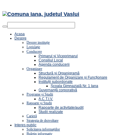
Acasa
Despre
Despre instituție
Legislație
Conducere
Primarul și Viceprimarul
Consiliul Local
Agenda conducerii
Organizare
Structură și Organigramă
Regulament de Organizare și Funcționare
Instituții subordonate
Școala Gimnazială Nr. 1 Iana
Guvernanță corporativă
Programe și Studii
A.C.T.I.V.
Rapoarte și Studii
Rapoarte de activitate/audit
Studii realizate
Carieră
Strategia de dezvoltare
Interes public
Solicitarea informațiilor
Buletin informativ