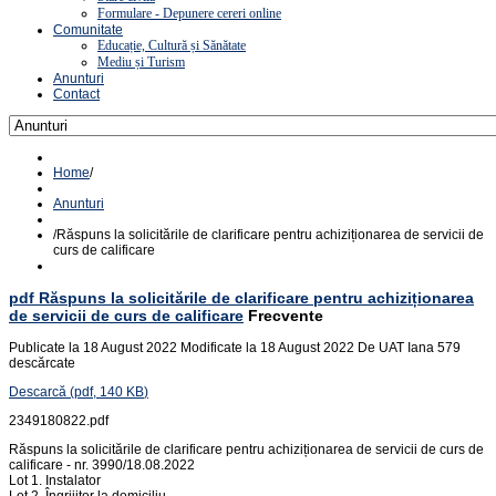
Formulare - Depunere cereri online
Comunitate
Educație, Cultură și Sănătate
Mediu și Turism
Anunturi
Contact
Home
/
Anunturi
/
Răspuns la solicitările de clarificare pentru achiziționarea de servicii de
curs de calificare
pdf
Răspuns la solicitările de clarificare pentru achiziționarea
de servicii de curs de calificare
Frecvente
Publicate la 18 August 2022
Modificate la 18 August 2022
De
UAT Iana
579
descărcate
Descarcă
(
pdf,
140 KB
)
2349180822.pdf
Răspuns la solicitările de clarificare pentru achiziționarea de servicii de curs de
calificare - nr. 3990/18.08.2022
Lot 1. Instalator
Lot 2. Îngrijitor la domiciliu