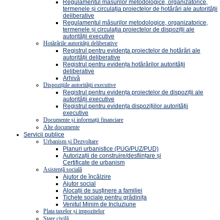
Regulamentul măsurilor metodologice, organizatorice,
termenele și circulația proiectelor de hotărâri ale autorității
deliberative
Regulamentul măsurilor metodologice, organizatorice,
termenele și circulația proiectelor de dispoziții ale
autorității executive
Hotărârile autorității deliberative
Registrul pentru evidenţa proiectelor de hotărâri ale
autorității deliberative
Registrul pentru evidența hotărârilor autorității
deliberative
Arhivă
Dispozițiile autorității executive
Registrul pentru evidența proiectelor de dispoziții ale
autorității executive
Registrul pentru evidența dispozițiilor autorității
executive
Documente și informații financiare
Alte documente
Servicii publice
Urbanism și Dezvoltare
Planuri urbanistice (PUG/PUZ/PUD)
Autorizații de construire/desființare și
Certificate de urbanism
Asistență socială
Ajutor de încălzire
Ajutor social
Alocații de susținere a familiei
Tichete sociale pentru grădinița
Venitul Minim de Incluziune
Plata taxelor și impozitelor
Stare civilă