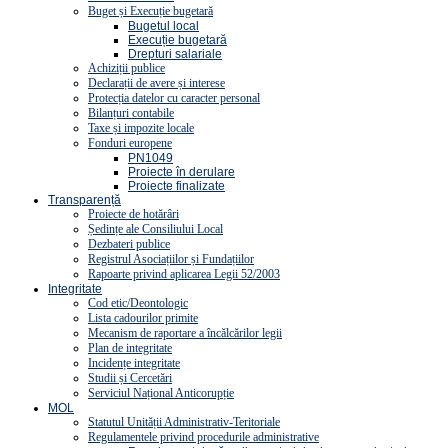
Buget și Execuție bugetară
Bugetul local
Execuție bugetară
Drepturi salariale
Achiziții publice
Declarații de avere și interese
Protecția datelor cu caracter personal
Bilanțuri contabile
Taxe și impozite locale
Fonduri europene
PN1049
Proiecte în derulare
Proiecte finalizate
Transparență
Proiecte de hotărâri
Ședințe ale Consiliului Local
Dezbateri publice
Registrul Asociațiilor și Fundațiilor
Rapoarte privind aplicarea Legii 52/2003
Integritate
Cod etic/Deontologic
Lista cadourilor primite
Mecanism de raportare a încălcărilor legii
Plan de integritate
Incidențe integritate
Studii și Cercetări
Serviciul Național Anticorupție
MOL
Statutul Unității Administrativ-Teritoriale
Regulamentele privind procedurile administrative