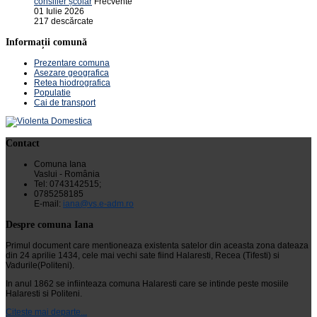
consilier școlar
Frecvente
01 Iulie 2026
217 descărcate
Informații comună
Prezentare comuna
Asezare geografica
Retea hiodrografica
Populatie
Cai de transport
Contact
Comuna Iana
Vaslui - România
Tel: 0743142515;
0785258185
E-mail:
iana@vs.e-adm.ro
Despre comuna Iana
Primul document care mentioneaza existenta satelor din aceasta zona dateaza
din 24 aprilie 1434, cele mai vechi sate fiind Halaresti, Recea (Tifesti) si
Vadurile(Politeni).
In anul 1862 se infiinteaza comuna Halaresti care se intinde peste mosiile
Halaresti si Politeni.
Citeste mai departe...