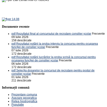
Documente recente
pdf
Rezultatul final al concursului de recrutare consilier școlar
Frecvente
09 Iulie 2026
158 descărcate
pdf
Rezultatul notării la proba interviu la concursu pentru ocuparea
funcției de consilier școlar
Frecvente
07 Iulie 2026
172 descărcate
pdf
Rezultatul notării lucrărilor la proba scrisă la concursul pentru
ocuparea funcției de consilier școlar
Frecvente
06 Iulie 2026
172 descărcate
pdf
Selecția dosarelor la concursul de recrutare pentru postul de
consilier școlar
Frecvente
01 Iulie 2026
211 descărcate
Informații comună
Prezentare comuna
Asezare geografica
Retea hiodrografica
Populatie