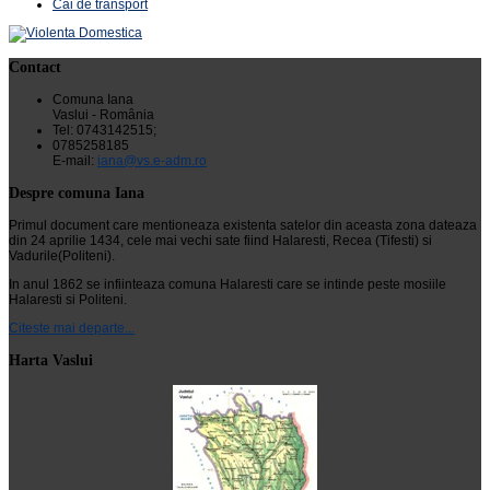
Cai de transport
Contact
Comuna Iana
Vaslui - România
Tel: 0743142515;
0785258185
E-mail:
iana@vs.e-adm.ro
Despre comuna Iana
Primul document care mentioneaza existenta satelor din aceasta zona dateaza
din 24 aprilie 1434, cele mai vechi sate fiind Halaresti, Recea (Tifesti) si
Vadurile(Politeni).
In anul 1862 se infiinteaza comuna Halaresti care se intinde peste mosiile
Halaresti si Politeni.
Citeste mai departe...
Harta Vaslui