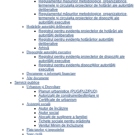
Regulamentul măsurilor metodologice, organizatorice,
termenele și circulația proiectelor de hotărâri ale autorității
deliberative
Regulamentul măsurilor metodologice, organizatorice,
termenele și circulația proiectelor de dispoziții ale
autorității executive
Hotărârile autorității deliberative
Registrul pentru evidenţa proiectelor de hotărâri ale
autorității deliberative
Registrul pentru evidența hotărârilor autorității
deliberative
Arhivă
Dispozițiile autorității executive
Registrul pentru evidența proiectelor de dispoziții ale
autorității executive
Registrul pentru evidența dispozițiilor autorității
executive
Documente și informații financiare
Alte documente
Servicii publice
Urbanism și Dezvoltare
Planuri urbanistice (PUG/PUZ/PUD)
Autorizații de construire/desființare și
Certificate de urbanism
Asistență socială
Ajutor de încălzire
Ajutor social
Alocații de susținere a familiei
Tichete sociale pentru grădinița
Venitul Minim de Incluziune
Plata taxelor și impozitelor
Stare civilă