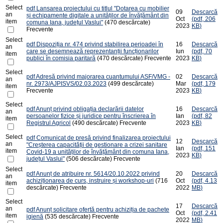
Select
pdf
Lansarea proiectului cu titlul "Dotarea cu mobilier
09
Descarcă
an
și echipamente digitale a unităților de învățământ din
Oct
(
pdf,
206
item
comuna Iana, județul Vaslui"
(470 descărcate)
2023
KB
)
Frecvente
Select
pdf
Dispoziția nr. 474 privind stabilirea perioadei în
16
Descarcă
an
care se desemnează reprezentanții funcționarilor
Iun
(
pdf,
70
item
publici în comisia paritară
(470 descărcate)
Frecvente
2023
KB
)
Select
pdf
Adresă privind majorarea cuantumului ASF/VMG -
02
Descarcă
an
nr. 2973/AJPISVS/02.03.2023
(499 descărcate)
Mar
(
pdf,
179
item
Frecvente
2023
KB
)
Select
pdf
Anunț privind obligația declarării datelor
16
Descarcă
an
persoanelor fizice și juridice pentru înscrierea în
Ian
(
pdf,
82
item
Registrul Agricol
(490 descărcate)
Frecvente
2023
KB
)
Select
pdf
Comunicat de presă privind finalizarea proiectului
12
Descarcă
an
"Creșterea capacității de gestionare a crizei sanitare
Ian
(
pdf,
151
item
Covid-19 a unităților de învățământ din comuna Iana,
2023
KB
)
județul Vaslui"
(506 descărcate)
Frecvente
Select
pdf
Anunț de atribuire nr. 5614/20.10.2022 privind
20
Descarcă
an
achiziționarea de curs, instruire și workshop-uri
(716
Oct
(
pdf,
4.13
item
descărcate)
Frecvente
2022
MB
)
Select
17
Descarcă
an
pdf
Anunț solicitare ofertă pentru achiziția de pachete
Oct
(
pdf,
2.41
item
igienă
(535 descărcate)
Frecvente
2022
MB
)