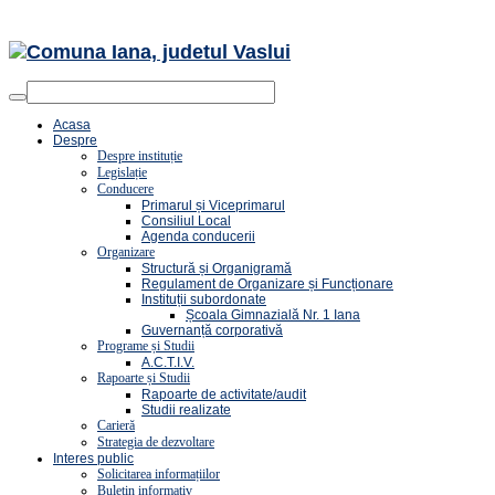
Acasa
Despre
Despre instituție
Legislație
Conducere
Primarul și Viceprimarul
Consiliul Local
Agenda conducerii
Organizare
Structură și Organigramă
Regulament de Organizare și Funcționare
Instituții subordonate
Școala Gimnazială Nr. 1 Iana
Guvernanță corporativă
Programe și Studii
A.C.T.I.V.
Rapoarte și Studii
Rapoarte de activitate/audit
Studii realizate
Carieră
Strategia de dezvoltare
Interes public
Solicitarea informațiilor
Buletin informativ