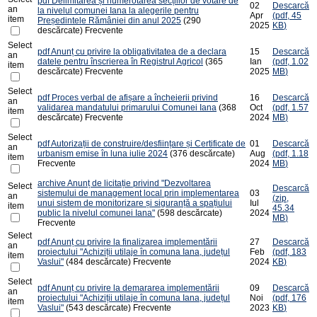
pdf
Delimitarea și numerotarea secțiilor de votare de
02
Descarcă
an
la nivelul comunei Iana la alegerile pentru
Apr
(
pdf,
45
item
Președintele Rămâniei din anul 2025
(290
2025
KB
)
descărcate)
Frecvente
Select
pdf
Anunț cu privire la obligativitatea de a declara
15
Descarcă
an
datele pentru înscrierea în Registrul Agricol
(365
Ian
(
pdf,
1.02
item
descărcate)
Frecvente
2025
MB
)
Select
pdf
Proces verbal de afișare a încheierii privind
16
Descarcă
an
validarea mandatului primarului Comunei Iana
(368
Oct
(
pdf,
1.57
item
descărcate)
Frecvente
2024
MB
)
Select
pdf
Autorizații de construire/desființare și Certificate de
01
Descarcă
an
urbanism emise în luna iulie 2024
(376 descărcate)
Aug
(
pdf,
1.18
item
Frecvente
2024
MB
)
archive
Anunț de licitație privind "Dezvoltarea
Select
Descarcă
sistemului de management local prin implementarea
03
an
(
zip,
unui sistem de monitorizare și siguranță a spațiului
Iul
item
45.34
public la nivelul comunei Iana"
(598 descărcate)
2024
MB
)
Frecvente
Select
pdf
Anunț cu privire la finalizarea implementării
27
Descarcă
an
proiectului "Achiziții utilaje în comuna Iana, județul
Feb
(
pdf,
183
item
Vaslui"
(484 descărcate)
Frecvente
2024
KB
)
Select
pdf
Anunț cu privire la demararea implementării
09
Descarcă
an
proiectului "Achiziții utilaje în comuna Iana, județul
Noi
(
pdf,
176
item
Vaslui"
(543 descărcate)
Frecvente
2023
KB
)