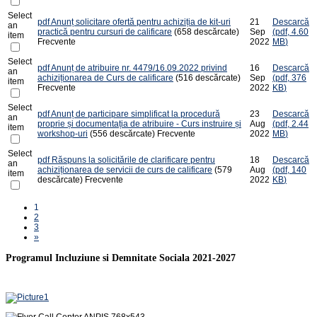
Select
pdf
Anunț solicitare ofertă pentru achiziția de kit-uri
21
Descarcă
an
practică pentru cursuri de calificare
(658 descărcate)
Sep
(
pdf,
4.60
item
Frecvente
2022
MB
)
Select
pdf
Anunț de atribuire nr. 4479/16.09.2022 privind
16
Descarcă
an
achiziționarea de Curs de calificare
(516 descărcate)
Sep
(
pdf,
376
item
Frecvente
2022
KB
)
Select
pdf
Anunț de participare simplificat la procedură
23
Descarcă
an
proprie și documentația de atribuire - Curs instruire și
Aug
(
pdf,
2.44
item
workshop-uri
(556 descărcate)
Frecvente
2022
MB
)
Select
pdf
Răspuns la solicitările de clarificare pentru
18
Descarcă
an
achiziționarea de servicii de curs de calificare
(579
Aug
(
pdf,
140
item
descărcate)
Frecvente
2022
KB
)
1
2
3
»
Programul Incluziune si Demnitate Sociala 2021-2027