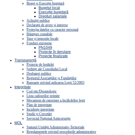
Buget și Execuție bugetară
Bugetul local
Execuție bugetară
Drepturi salariale
Achiziții publice
Declarații de avere și interese
Protecția datelor cu caracter personal
Bilanțuri contabile
Taxe și impozite locale
Fonduri europene
PN1049
Proiecte în derulare
Proiecte finalizate
Transparență
Proiecte de hotărâri
Ședințe ale Consiliului Local
Dezbateri publice
Registrul Asociațiilor și Fundațiilor
Rapoarte privind aplicarea Legii 52/2003
Integritate
Cod etic/Deontologic
Lista cadourilor primite
Mecanism de raportare a încălcărilor legii
Plan de integritate
Incidențe integritate
Studii și Cercetări
Serviciul Național Anticorupție
MOL
Statutul Unității Administrativ-Teritoriale
Regulamentele privind procedurile administrative