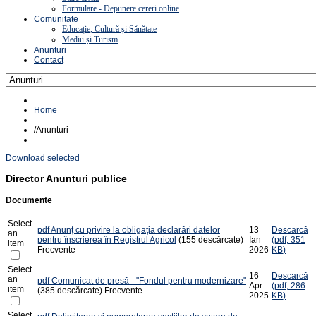
Formulare - Depunere cereri online
Comunitate
Educație, Cultură și Sănătate
Mediu și Turism
Anunturi
Contact
Home
/
Anunturi
Download selected
Director
Anunturi publice
Documente
Select
pdf
Anunț cu privire la obligația declarări datelor
13
Descarcă
an
pentru înscrierea în Registrul Agricol
(155 descărcate)
Ian
(
pdf,
351
item
Frecvente
2026
KB
)
Select
16
Descarcă
an
pdf
Comunicat de presă - "Fondul pentru modernizare"
Apr
(
pdf,
286
item
(385 descărcate)
Frecvente
2025
KB
)
Select