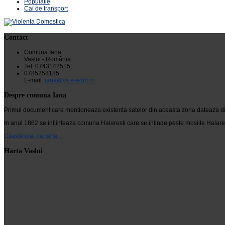
Populatie
Cai de transport
Contact
Comuna Iana
Vaslui - România
Tel: 0743142515;
0785258185
E-mail:
iana@vs.e-adm.ro
Despre comuna Iana
Primul document care mentioneaza existenta satelor din aceasta zona dateaza din 24
In anul 1862 se infiinteaza comuna Halaresti care se intinde peste mosiile Halarest
Citeste mai departe...
Harta Vaslui