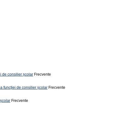
i de consilier școlar
Frecvente
a funcției de consilier școlar
Frecvente
 școlar
Frecvente