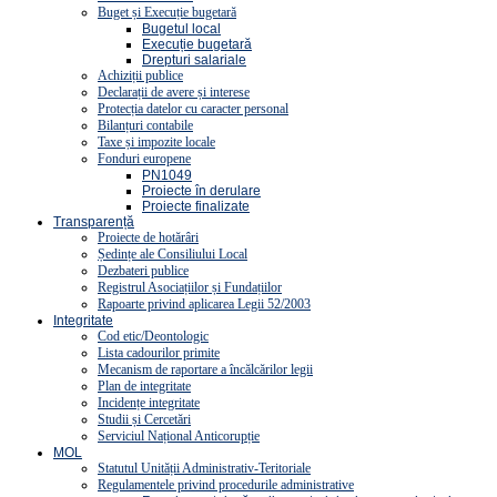
Buget și Execuție bugetară
Bugetul local
Execuție bugetară
Drepturi salariale
Achiziții publice
Declarații de avere și interese
Protecția datelor cu caracter personal
Bilanțuri contabile
Taxe și impozite locale
Fonduri europene
PN1049
Proiecte în derulare
Proiecte finalizate
Transparență
Proiecte de hotărâri
Ședințe ale Consiliului Local
Dezbateri publice
Registrul Asociațiilor și Fundațiilor
Rapoarte privind aplicarea Legii 52/2003
Integritate
Cod etic/Deontologic
Lista cadourilor primite
Mecanism de raportare a încălcărilor legii
Plan de integritate
Incidențe integritate
Studii și Cercetări
Serviciul Național Anticorupție
MOL
Statutul Unității Administrativ-Teritoriale
Regulamentele privind procedurile administrative