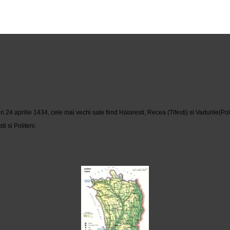
 aprilie 1434, cele mai vechi sate fiind Halaresti, Recea (Tifesti) si Vadurile(Poli
i si Politeni.