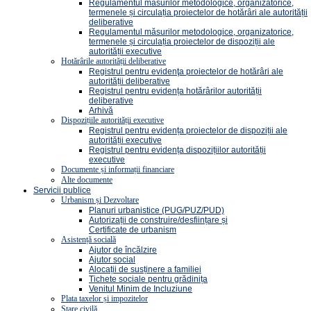
Regulamentul măsurilor metodologice, organizatorice,
termenele și circulația proiectelor de hotărâri ale autorității
deliberative
Regulamentul măsurilor metodologice, organizatorice,
termenele și circulația proiectelor de dispoziții ale
autorității executive
Hotărârile autorității deliberative
Registrul pentru evidenţa proiectelor de hotărâri ale
autorității deliberative
Registrul pentru evidența hotărârilor autorității
deliberative
Arhivă
Dispozițiile autorității executive
Registrul pentru evidența proiectelor de dispoziții ale
autorității executive
Registrul pentru evidența dispozițiilor autorității
executive
Documente și informații financiare
Alte documente
Servicii publice
Urbanism și Dezvoltare
Planuri urbanistice (PUG/PUZ/PUD)
Autorizații de construire/desființare și
Certificate de urbanism
Asistență socială
Ajutor de încălzire
Ajutor social
Alocații de susținere a familiei
Tichete sociale pentru grădinița
Venitul Minim de Incluziune
Plata taxelor și impozitelor
Stare civilă