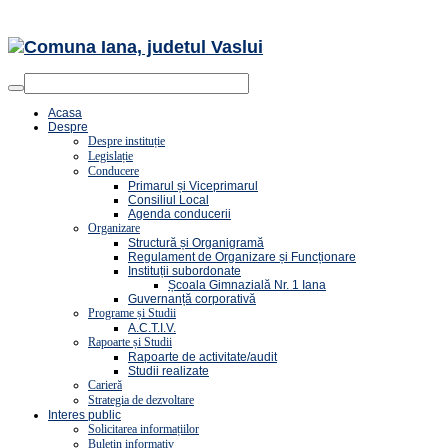
Acasa
Despre
Despre instituție
Legislație
Conducere
Primarul și Viceprimarul
Consiliul Local
Agenda conducerii
Organizare
Structură și Organigramă
Regulament de Organizare și Funcționare
Instituții subordonate
Școala Gimnazială Nr. 1 Iana
Guvernanță corporativă
Programe și Studii
A.C.T.I.V.
Rapoarte și Studii
Rapoarte de activitate/audit
Studii realizate
Carieră
Strategia de dezvoltare
Interes public
Solicitarea informațiilor
Buletin informativ