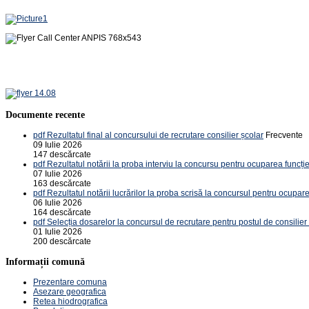
Documente recente
pdf
Rezultatul final al concursului de recrutare consilier școlar
Frecvente
09 Iulie 2026
147 descărcate
pdf
Rezultatul notării la proba interviu la concursu pentru ocuparea funcție
07 Iulie 2026
163 descărcate
pdf
Rezultatul notării lucrărilor la proba scrisă la concursul pentru ocupare
06 Iulie 2026
164 descărcate
pdf
Selecția dosarelor la concursul de recrutare pentru postul de consilier
01 Iulie 2026
200 descărcate
Informații comună
Prezentare comuna
Asezare geografica
Retea hiodrografica