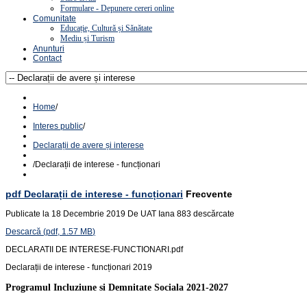
Formulare - Depunere cereri online
Comunitate
Educație, Cultură și Sănătate
Mediu și Turism
Anunturi
Contact
Home
/
Interes public
/
Declarații de avere și interese
/
Declarații de interese - funcționari
pdf
Declarații de interese - funcționari
Frecvente
Publicate la 18 Decembrie 2019
De
UAT Iana
883 descărcate
Descarcă
(
pdf,
1.57 MB
)
DECLARATII DE INTERESE-FUNCTIONARI.pdf
Declarații de interese - funcționari 2019
Programul Incluziune si Demnitate Sociala 2021-2027