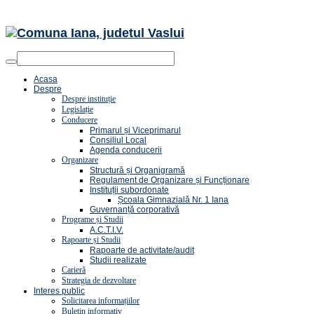
Acasa
Despre
Despre instituție
Legislație
Conducere
Primarul și Viceprimarul
Consiliul Local
Agenda conducerii
Organizare
Structură și Organigramă
Regulament de Organizare și Funcționare
Instituții subordonate
Școala Gimnazială Nr. 1 Iana
Guvernanță corporativă
Programe și Studii
A.C.T.I.V.
Rapoarte și Studii
Rapoarte de activitate/audit
Studii realizate
Carieră
Strategia de dezvoltare
Interes public
Solicitarea informațiilor
Buletin informativ