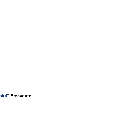
slui"
Frecvente