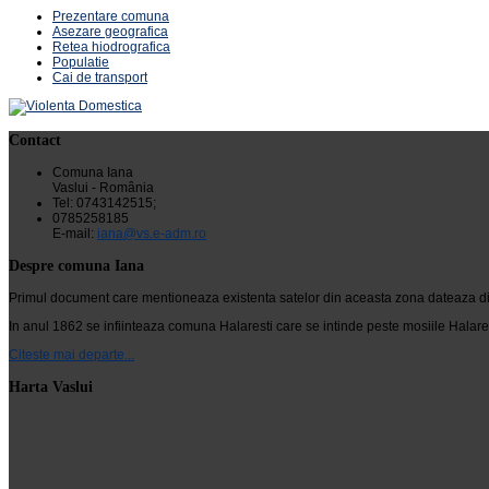
Prezentare comuna
Asezare geografica
Retea hiodrografica
Populatie
Cai de transport
Contact
Comuna Iana
Vaslui - România
Tel: 0743142515;
0785258185
E-mail:
iana@vs.e-adm.ro
Despre comuna Iana
Primul document care mentioneaza existenta satelor din aceasta zona dateaza din 24
In anul 1862 se infiinteaza comuna Halaresti care se intinde peste mosiile Halarest
Citeste mai departe...
Harta Vaslui