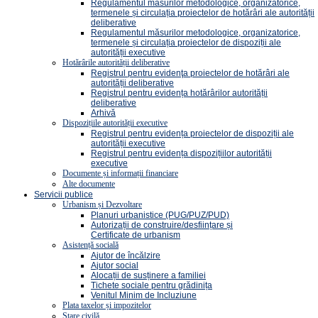
Regulamentul măsurilor metodologice, organizatorice,
termenele și circulația proiectelor de hotărâri ale autorității
deliberative
Regulamentul măsurilor metodologice, organizatorice,
termenele și circulația proiectelor de dispoziții ale
autorității executive
Hotărârile autorității deliberative
Registrul pentru evidenţa proiectelor de hotărâri ale
autorității deliberative
Registrul pentru evidența hotărârilor autorității
deliberative
Arhivă
Dispozițiile autorității executive
Registrul pentru evidența proiectelor de dispoziții ale
autorității executive
Registrul pentru evidența dispozițiilor autorității
executive
Documente și informații financiare
Alte documente
Servicii publice
Urbanism și Dezvoltare
Planuri urbanistice (PUG/PUZ/PUD)
Autorizații de construire/desființare și
Certificate de urbanism
Asistență socială
Ajutor de încălzire
Ajutor social
Alocații de susținere a familiei
Tichete sociale pentru grădinița
Venitul Minim de Incluziune
Plata taxelor și impozitelor
Stare civilă