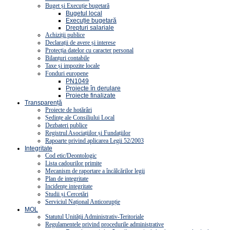
Buget și Execuție bugetară
Bugetul local
Execuție bugetară
Drepturi salariale
Achiziții publice
Declarații de avere și interese
Protecția datelor cu caracter personal
Bilanțuri contabile
Taxe și impozite locale
Fonduri europene
PN1049
Proiecte în derulare
Proiecte finalizate
Transparență
Proiecte de hotărâri
Ședințe ale Consiliului Local
Dezbateri publice
Registrul Asociațiilor și Fundațiilor
Rapoarte privind aplicarea Legii 52/2003
Integritate
Cod etic/Deontologic
Lista cadourilor primite
Mecanism de raportare a încălcărilor legii
Plan de integritate
Incidențe integritate
Studii și Cercetări
Serviciul Național Anticorupție
MOL
Statutul Unității Administrativ-Teritoriale
Regulamentele privind procedurile administrative