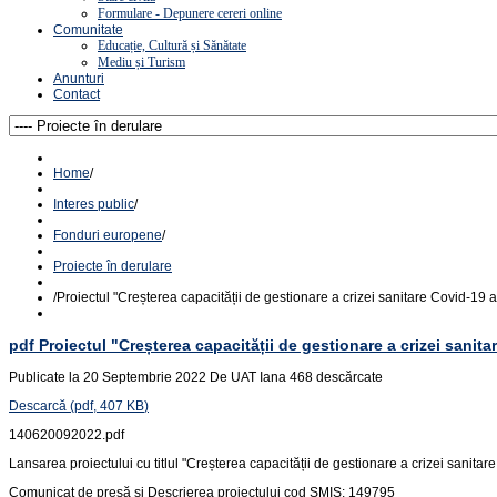
Formulare - Depunere cereri online
Comunitate
Educație, Cultură și Sănătate
Mediu și Turism
Anunturi
Contact
Home
/
Interes public
/
Fonduri europene
/
Proiecte în derulare
/
Proiectul "Creșterea capacității de gestionare a crizei sanitare Covid-19 a
pdf
Proiectul "Creșterea capacității de gestionare a crizei sanit
Publicate la 20 Septembrie 2022
De
UAT Iana
468 descărcate
Descarcă
(
pdf,
407 KB
)
140620092022.pdf
Lansarea proiectului cu titlul "Creșterea capacității de gestionare a crizei sanita
Comunicat de presă și Descrierea proiectului cod SMIS: 149795