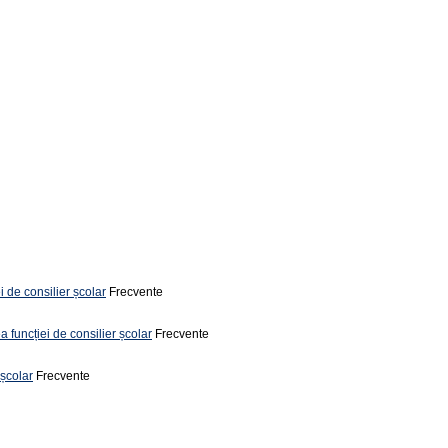
i de consilier școlar
Frecvente
a funcției de consilier școlar
Frecvente
 școlar
Frecvente