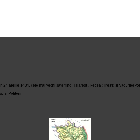
 aprilie 1434, cele mai vechi sate fiind Halaresti, Recea (Tifesti) si Vadurile(Poli
i si Politeni.