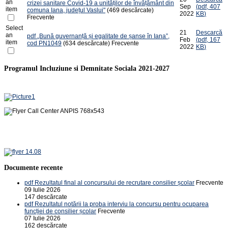
an
crizei sanitare Covid-19 a unităților de învățământ din
Sep
(
pdf,
407
item
comuna Iana, județul Vaslui"
(469 descărcate)
2022
KB
)
Frecvente
Select
21
Descarcă
an
pdf
„Bună guvernanță și egalitate de șanse în Iana”,
Feb
(
pdf,
167
item
cod PN1049
(634 descărcate)
Frecvente
2022
KB
)
Programul Incluziune si Demnitate Sociala 2021-2027
Documente recente
pdf
Rezultatul final al concursului de recrutare consilier școlar
Frecvente
09 Iulie 2026
147 descărcate
pdf
Rezultatul notării la proba interviu la concursu pentru ocuparea
funcției de consilier școlar
Frecvente
07 Iulie 2026
162 descărcate