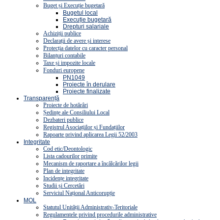
Buget și Execuție bugetară
Bugetul local
Execuție bugetară
Drepturi salariale
Achiziții publice
Declarații de avere și interese
Protecția datelor cu caracter personal
Bilanțuri contabile
Taxe și impozite locale
Fonduri europene
PN1049
Proiecte în derulare
Proiecte finalizate
Transparență
Proiecte de hotărâri
Ședințe ale Consiliului Local
Dezbateri publice
Registrul Asociațiilor și Fundațiilor
Rapoarte privind aplicarea Legii 52/2003
Integritate
Cod etic/Deontologic
Lista cadourilor primite
Mecanism de raportare a încălcărilor legii
Plan de integritate
Incidențe integritate
Studii și Cercetări
Serviciul Național Anticorupție
MOL
Statutul Unității Administrativ-Teritoriale
Regulamentele privind procedurile administrative