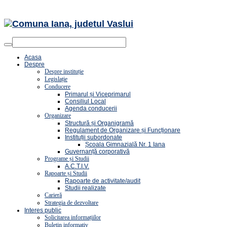
Acasa
Despre
Despre instituție
Legislație
Conducere
Primarul și Viceprimarul
Consiliul Local
Agenda conducerii
Organizare
Structură și Organigramă
Regulament de Organizare și Funcționare
Instituții subordonate
Școala Gimnazială Nr. 1 Iana
Guvernanță corporativă
Programe și Studii
A.C.T.I.V.
Rapoarte și Studii
Rapoarte de activitate/audit
Studii realizate
Carieră
Strategia de dezvoltare
Interes public
Solicitarea informațiilor
Buletin informativ