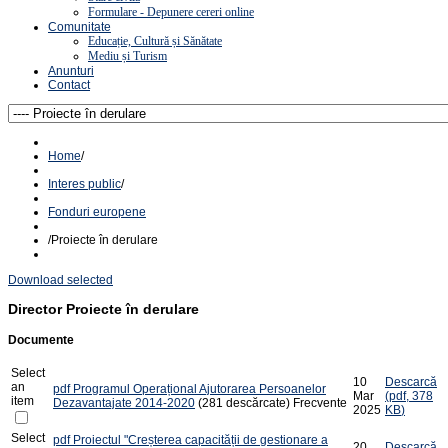
Formulare - Depunere cereri online
Comunitate
Educație, Cultură și Sănătate
Mediu și Turism
Anunturi
Contact
Home
/
Interes public
/
Fonduri europene
/
Proiecte în derulare
Download selected
Director
Proiecte în derulare
Documente
Select
10
Descarcă
an
pdf
Programul Operațional Ajutorarea Persoanelor
Mar
(
pdf,
378
item
Dezavantajate 2014-2020
(281 descărcate)
Frecvente
2025
KB
)
Select
pdf
Proiectul "Creșterea capacității de gestionare a
20
Descarcă