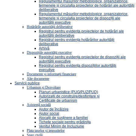
Regulamentul măsurilor metodologice, organizatorice,
termenele și circulația proiectelor de hotărâri ale autorității
deliberative
Regulamentul măsurilor metodologice, organizatorice,
termenele și circulația proiectelor de dispoziții ale
autorității executive
Hotărârile autorității deliberative
Registrul pentru evidenţa proiectelor de hotărâri ale
autorității deliberative
Registrul pentru evidența hotărârilor autorității
deliberative
Arhivă
Dispozițiile autorității executive
Registrul pentru evidența proiectelor de dispoziții ale
autorității executive
Registrul pentru evidența dispozițiilor autorității
executive
Documente și informații financiare
Alte documente
Servicii publice
Urbanism și Dezvoltare
Planuri urbanistice (PUG/PUZ/PUD)
Autorizații de construire/desființare și
Certificate de urbanism
Asistență socială
Ajutor de încălzire
Ajutor social
Alocații de susținere a familiei
Tichete sociale pentru grădinița
Venitul Minim de Incluziune
Plata taxelor și impozitelor
Stare civilă