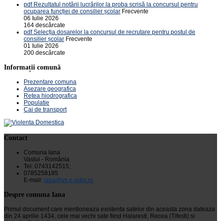
pdf
Rezultatul notării lucrărilor la proba scrisă la concursul pentru
ocuparea funcției de consilier școlar
Frecvente
06 Iulie 2026
164 descărcate
pdf
Selecția dosarelor la concursul de recrutare pentru postul de
consilier școlar
Frecvente
01 Iulie 2026
200 descărcate
Informații comună
Prezentare comuna
Asezare geografica
Retea hiodrografica
Populatie
Cai de transport
Contact
Comuna Iana
Vaslui - România
Tel: 0743142515;
0785258185
E-mail:
iana@vs.e-adm.ro
Despre comuna Iana
Primul document care mentioneaza existenta satelor din aceasta zona dateaza
din 24 aprilie 1434, cele mai vechi sate fiind Halaresti, Recea (Tifesti) si