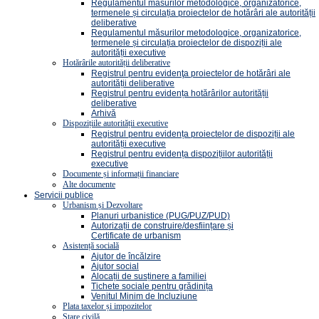
Regulamentul măsurilor metodologice, organizatorice,
termenele și circulația proiectelor de hotărâri ale autorității
deliberative
Regulamentul măsurilor metodologice, organizatorice,
termenele și circulația proiectelor de dispoziții ale
autorității executive
Hotărârile autorității deliberative
Registrul pentru evidenţa proiectelor de hotărâri ale
autorității deliberative
Registrul pentru evidența hotărârilor autorității
deliberative
Arhivă
Dispozițiile autorității executive
Registrul pentru evidența proiectelor de dispoziții ale
autorității executive
Registrul pentru evidența dispozițiilor autorității
executive
Documente și informații financiare
Alte documente
Servicii publice
Urbanism și Dezvoltare
Planuri urbanistice (PUG/PUZ/PUD)
Autorizații de construire/desființare și
Certificate de urbanism
Asistență socială
Ajutor de încălzire
Ajutor social
Alocații de susținere a familiei
Tichete sociale pentru grădinița
Venitul Minim de Incluziune
Plata taxelor și impozitelor
Stare civilă