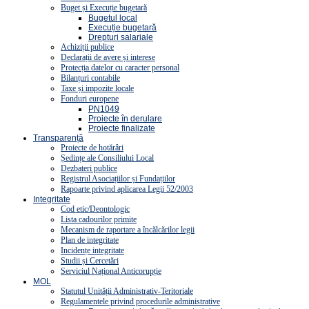
Buget și Execuție bugetară
Bugetul local
Execuție bugetară
Drepturi salariale
Achiziții publice
Declarații de avere și interese
Protecția datelor cu caracter personal
Bilanțuri contabile
Taxe și impozite locale
Fonduri europene
PN1049
Proiecte în derulare
Proiecte finalizate
Transparență
Proiecte de hotărâri
Ședințe ale Consiliului Local
Dezbateri publice
Registrul Asociațiilor și Fundațiilor
Rapoarte privind aplicarea Legii 52/2003
Integritate
Cod etic/Deontologic
Lista cadourilor primite
Mecanism de raportare a încălcărilor legii
Plan de integritate
Incidențe integritate
Studii și Cercetări
Serviciul Național Anticorupție
MOL
Statutul Unității Administrativ-Teritoriale
Regulamentele privind procedurile administrative