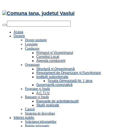
Acasa
Despre
Despre instituție
Legislație
Conducere
Primarul și Viceprimarul
Consiliul Local
Agenda conducerii
Organizare
Structură și Organigramă
Regulament de Organizare și Funcționare
Instituții subordonate
Școala Gimnazială Nr. 1 Iana
Guvernanță corporativă
Programe și Studii
A.C.T.I.V.
Rapoarte și Studii
Rapoarte de activitate/audit
Studii realizate
Carieră
Strategia de dezvoltare
Interes public
Solicitarea informațiilor
Buletin informativ