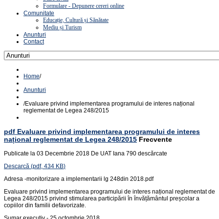
Formulare - Depunere cereri online
Comunitate
Educație, Cultură și Sănătate
Mediu și Turism
Anunturi
Contact
Home
/
Anunturi
/
Evaluare privind implementarea programului de interes național
reglementat de Legea 248/2015
pdf
Evaluare privind implementarea programului de interes
național reglementat de Legea 248/2015
Frecvente
Publicate la 03 Decembrie 2018
De
UAT Iana
790 descărcate
Descarcă
(
pdf,
434 KB
)
Adresa -monitorizare a implementarii lg 248din 2018.pdf
Evaluare privind implementarea programului de interes național reglementat de
Legea 248/2015 privind stimularea participării în învățământul preșcolar a
copiilor din familii defavorizate.
Sumar executiv - 25 octombrie 2018