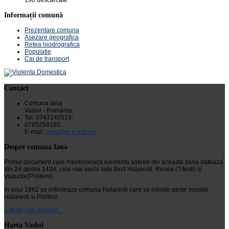
190 descărcate
Informații comună
Prezentare comuna
Asezare geografica
Retea hiodrografica
Populatie
Cai de transport
Contact
Comuna Iana
Vaslui - România
Tel: 0743142515;
0785258185
E-mail:
iana@vs.e-adm.ro
Despre comuna Iana
Primul document care mentioneaza existenta satelor din aceasta zona dateaza
din 24 aprilie 1434, cele mai vechi sate fiind Halaresti, Recea (Tifesti) si
Vadurile(Politeni).
In anul 1862 se infiinteaza comuna Halaresti care se intinde peste mosiile
Halaresti si Politeni.
Citeste mai departe...
Harta Vaslui